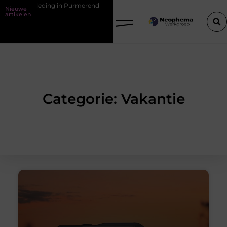
n Purmerend
Waarom watersnijden ideaal is voor complexe contouren
Nieuwe
artikelen
Categorie: Vakantie