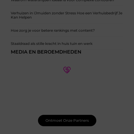
Verhuizen in IJmuiden zonder Stress Hoe een Verhuisbedrijf Je
Kan Helpen
Hoe zorg je voor betere rankings met content?
Staaldraad als stille kracht in huis tuin en werk
MEDIA EN BEROEMDHEDEN
Wie zijn onze partners?
Ontdek meer over onze partners en hun expertise op
verschillende thema's. Leer meer over hun
samenwerkingen en hoe ze kunnen helpen met uw
specifieke behoeften.
Ontmoet Onze Partners