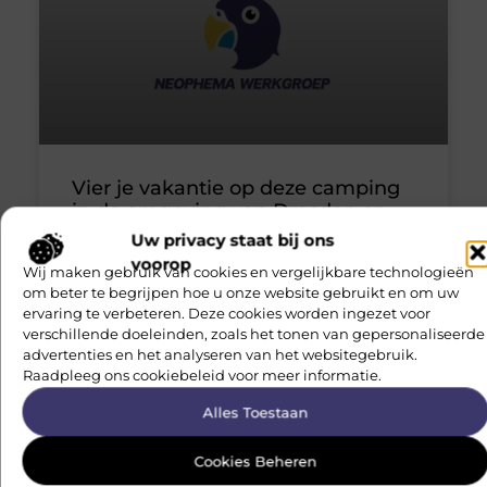
Vier je vakantie op deze camping
in de omgeving van Dresden en
geniet
Uw privacy staat bij ons
voorop
Wij maken gebruik van cookies en vergelijkbare technologieën
Camping de Regenboog in Tsjechië bevindt zich op
om beter te begrijpen hoe u onze website gebruikt en om uw
een uur rijden van de omgeving van Dresden. Vanuit
ervaring te verbeteren. Deze cookies worden ingezet voor
de camping bezoek je snel de mooiste natuurparken
verschillende doeleinden, zoals het tonen van gepersonaliseerde
advertenties en het analyseren van het websitegebruik.
Vakantie
Raadpleeg ons cookiebeleid voor meer informatie.
Alles Toestaan
Geen Reacties
Cookies Beheren