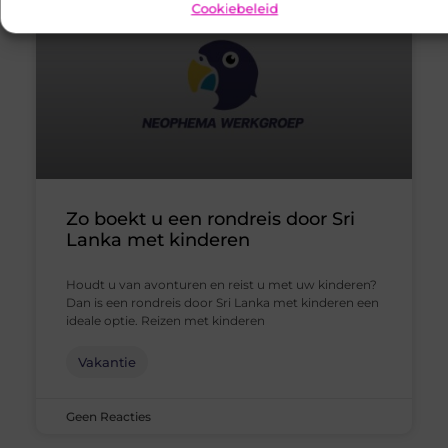
Cookiebeleid
Zo boekt u een rondreis door Sri
Lanka met kinderen
Houdt u van avonturen en reist u met uw kinderen?
Dan is een rondreis door Sri Lanka met kinderen een
ideale optie. Reizen met kinderen
Vakantie
Geen Reacties