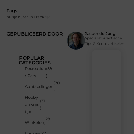
Tags:
huisje huren in Frankrijk
GEPUBLICEERD DOOR
Jasper de Jong
Specialist Praktische
Tips & Kennisartikelen
POPULAR
CATEGORIES
Recreation
(89
Recente
/ Pets
)
berichten
(70
Laat
Aanbiedingen
)
je
inspireren
Hobby
(31
door
en vrije
de
)
tijd
nieuwste
artikelen
(28
Winkelen
van
)
Neophema-
Eten en
(27
werkgroep.nl