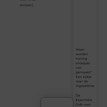
–
drinken
)
dagelijks
verse
content,
boordevol
ideeën,
tips
en
inzichten.
Waar
worden
honing
snoepjes
van
gemaakt?
Een kijkje
naar de
ingrediënten
De
Essentiële
Gids voor