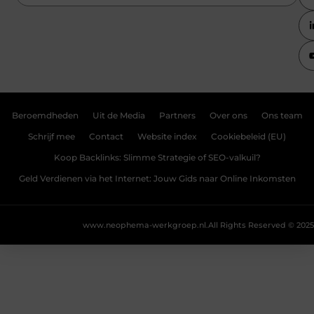
Beroemdheden
Uit de Media
Partners
Over ons
Ons team
Schrijf mee
Contact
Website index
Cookiebeleid (EU)
Koop Backlinks: Slimme Strategie of SEO-valkuil?
Geld Verdienen via het Internet: Jouw Gids naar Online Inkomsten
www.neophema-werkgroep.nl.
All Rights Reserved © 2025