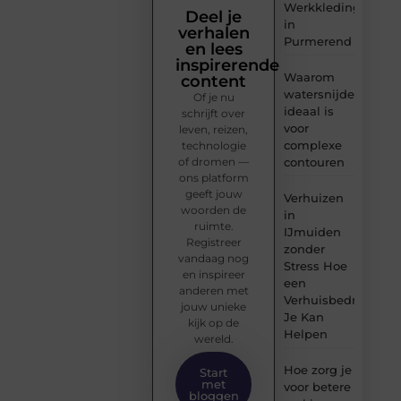
Werkkleding
Deel je
in
verhalen
Purmerend
en lees
inspirerende
Waarom
content
watersnijden
Of je nu
ideaal is
schrijft over
voor
leven, reizen,
complexe
technologie
of dromen —
contouren
ons platform
geeft jouw
Verhuizen
woorden de
in
ruimte.
IJmuiden
Registreer
zonder
vandaag nog
Stress Hoe
en inspireer
een
anderen met
Verhuisbedrijf
jouw unieke
Je Kan
kijk op de
Helpen
wereld.
Hoe zorg je
Start
met
voor betere
bloggen