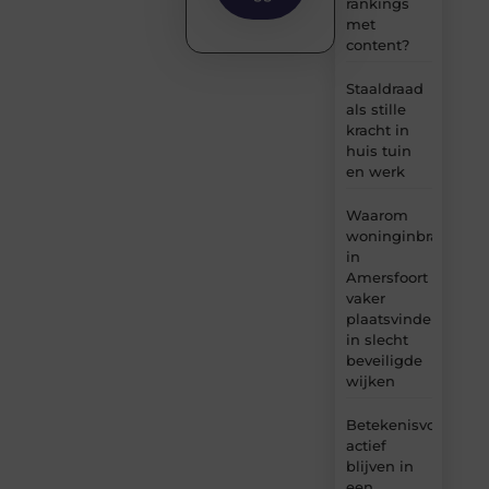
rankings
met
content?
Staaldraad
als stille
kracht in
huis tuin
en werk
Waarom
woninginbraken
in
Amersfoort
vaker
plaatsvinden
in slecht
beveiligde
wijken
Betekenisvol
actief
blijven in
een