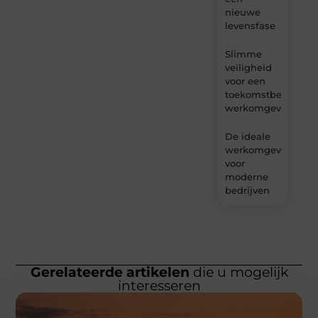
nieuwe
levensfase
Slimme
veiligheid
voor een
toekomstbestendig
werkomgeving
De ideale
werkomgeving
voor
moderne
bedrijven
Gerelateerde artikelen
die u mogelijk
interesseren