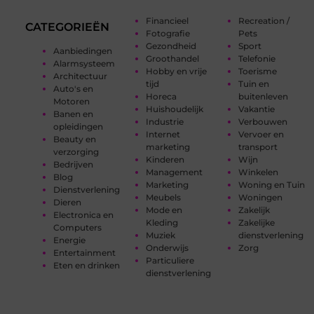
Financieel
Recreation /
CATEGORIEËN
Fotografie
Pets
Gezondheid
Sport
Aanbiedingen
Groothandel
Telefonie
Alarmsysteem
Hobby en vrije
Toerisme
Architectuur
tijd
Tuin en
Auto's en
Horeca
buitenleven
Motoren
Huishoudelijk
Vakantie
Banen en
Industrie
Verbouwen
opleidingen
Internet
Vervoer en
Beauty en
marketing
transport
verzorging
Kinderen
Wijn
Bedrijven
Management
Winkelen
Blog
Marketing
Woning en Tuin
Dienstverlening
Meubels
Woningen
Dieren
Mode en
Zakelijk
Electronica en
Kleding
Zakelijke
Computers
Muziek
dienstverlening
Energie
Onderwijs
Zorg
Entertainment
Particuliere
Eten en drinken
dienstverlening