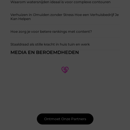
Waarom watersnijden ideaal is voor complexe contouren
Verhuizen in IJmuiden zonder Stress Hoe een Verhuisbedrijf Je
Kan Helpen
Hoe zorg je voor betere rankings met content?
Staaldraad als stille kracht in huis tuin en werk
MEDIA EN BEROEMDHEDEN
Wie zijn onze partners?
Ontdek meer over onze partners en hun expertise op
verschillende thema's. Leer meer over hun
samenwerkingen en hoe ze kunnen helpen met uw
specifieke behoeften.
Ontmoet Onze Partners