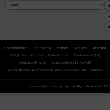
Beroemdheden
Uit de Media
Partners
Over ons
Ons team
Schrijf mee
Contact
Website index
Cookiebeleid (EU)
Koop Backlinks: Slimme Strategie of SEO-valkuil?
Geld Verdienen via het Internet: Jouw Gids naar Online Inkomsten
www.neophema-werkgroep.nl.
All Rights Reserved © 2025