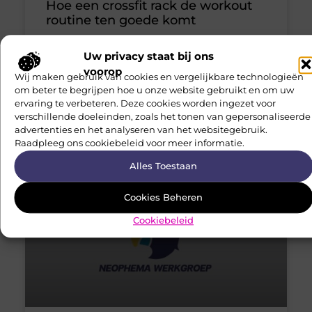
Hoe een crossfit rack de workout
routine ten goede komt
Als u op zoek bent naar een ultieme workout, dan
Uw privacy staat bij ons
kunt u wel een crossfit rack gebruiken. Deze handige
voorop
Wij maken gebruik van cookies en vergelijkbare technologieën
fitness accessoire geeft u talloze opties
om beter te begrijpen hoe u onze website gebruikt en om uw
ervaring te verbeteren. Deze cookies worden ingezet voor
Sport
verschillende doeleinden, zoals het tonen van gepersonaliseerde
advertenties en het analyseren van het websitegebruik.
Raadpleeg ons cookiebeleid voor meer informatie.
Geen Reacties
Alles Toestaan
Cookies Beheren
Cookiebeleid