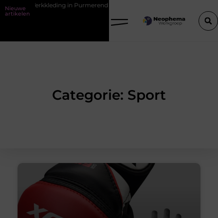
Werkkleding in Purmerend
Waarom watersnijden ideaal is voor compl
Nieuwe
artikelen
Categorie: Sport