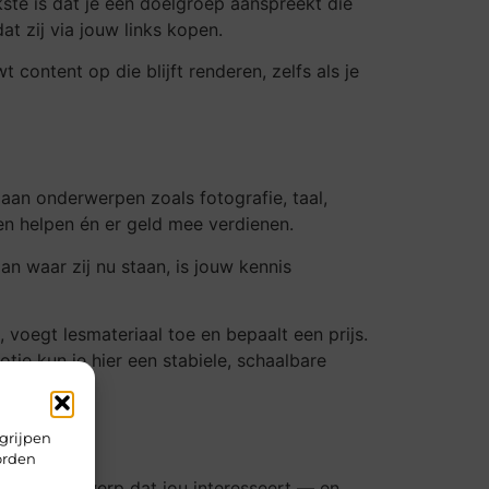
kste is dat je een doelgroep aanspreekt die
t zij via jouw links kopen.
content op die blijft renderen, zelfs als je
aan onderwerpen zoals fotografie, taal,
ren helpen én er geld mee verdienen.
an waar zij nu staan, is jouw kennis
voegt lesmateriaal toe en bepaalt een prijs.
ie kun je hier een stabiele, schaalbare
grijpen
orden
t een onderwerp dat jou interesseert — en