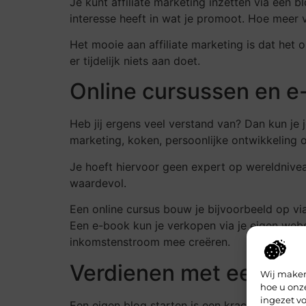
Je kunt affiliate marketing inzetten via een 
interesse heeft in wat je promoot. Hoe meer v
Het mooie aan affiliate marketing is dat het 
er tijdelijk niets aan doet.
Online cursussen en e
Heb jij ergens veel verstand van? Dan kun je
marketing, koken, persoonlijke ontwikkeling o
Je hoeft hiervoor geen expert op wereldniveau
waardevol.
Een online cursus bouw je bijvoorbeeld op vi
Een e-book kun je verkopen via je eigen webs
inkomstenstroom mee creëren.
Verdienen met een blo
Wij maken
hoe u onz
ingezet vo
Een eigen blog starten is een krachtige mani