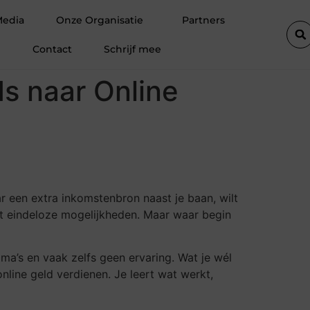
erhuizen in IJmuiden zonder Stress Hoe een Verhuisbedrijf Je Kan H
Media
Onze Organisatie
Partners
Contact
Schrijf mee
ds naar Online
r een extra inkomstenbron naast je baan, wilt
dt eindeloze mogelijkheden. Maar waar begin
ma’s en vaak zelfs geen ervaring. Wat je wél
online geld verdienen. Je leert wat werkt,