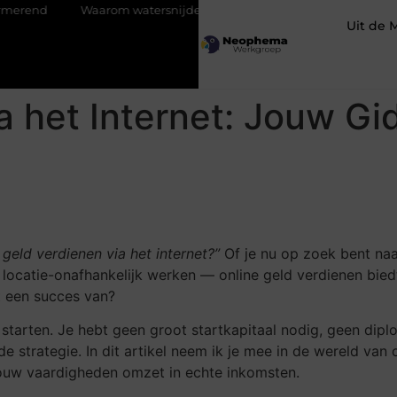
Waarom watersnijden ideaal is voor complexe contouren
V
Uit de 
a het Internet: Jouw Gi
 geld verdienen via het internet?”
Of je nu op zoek bent naa
 locatie-onafhankelijk werken — online geld verdienen bie
t een succes van?
starten. Je hebt geen groot startkapitaal nodig, geen diplo
de strategie. In dit artikel neem ik je mee in de wereld van 
jouw vaardigheden omzet in echte inkomsten.