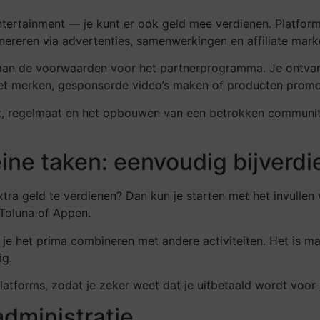
entertainment — je kunt er ook geld mee verdienen. Platfo
ereren via advertenties, samenwerkingen en affiliate mark
t aan de voorwaarden voor het partnerprogramma. Je ontvan
t merken, gesponsorde video’s maken of producten promot
it, regelmaat en het opbouwen van een betrokken community
ine taken: eenvoudig bijverd
ra geld te verdienen? Dan kun je starten met het invullen 
 Toluna of Appen.
e het prima combineren met andere activiteiten. Het is makk
ig.
atforms, zodat je zeker weet dat je uitbetaald wordt voor j
administratie