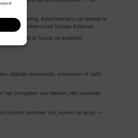
beleid
iliate marketing. Adverteerders zijn bereid te
aken van netwerken zoals Google AdSense.
langrijk dat je focust op kwaliteit,
en, digitale downloads, ontwerpen of zelfs
of het corrigeren van teksten. Het voordeel
Als klanten tevreden zijn, komen ze terug —