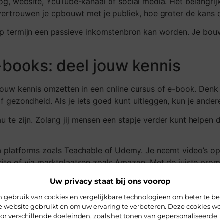
blog, website, YouTube-kanaal of social media. Het belangrij
ertrouwen je opbouwt met je publiek, hoe groter de kans da
op termijn een passieve inkomstenbron kan worden. Je bouwt 
-books: deel jouw kennis
 jouw kennis omzetten in een online cursus of e-book. Denk 
f gezondheid. Als je iets goed kunt uitleggen, kun je ande
 te zijn. Zolang jij mensen een stapje verder kunt helpen d
a platforms zoals Teachable of Udemy. Je neemt video’s op, 
ite of via marktplaatsen zoals Amazon. Met de juiste promot
Uw privacy staat bij ons voorop
g of nichewebsite
 gebruik van cookies en vergelijkbare technologieën om beter te be
e website gebruikt en om uw ervaring te verbeteren. Deze cookies w
or verschillende doeleinden, zoals het tonen van gepersonaliseerde
er om op de lange termijn
online geld te verdienen
. Je kies