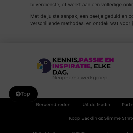
bijverdienste, of werkt aan een volledige onlin
Met de juiste aanpak, een beetje geduld en co
verschillende methodes, en ontdek wat voor jo
KENNIS,
PASSIE EN
INSPIRATIE
, ELKE
DAG.
Neophema werkgroep
Top
Beroemdheden
Uit de Media
Part
Koop Backlinks: Slimme Strate