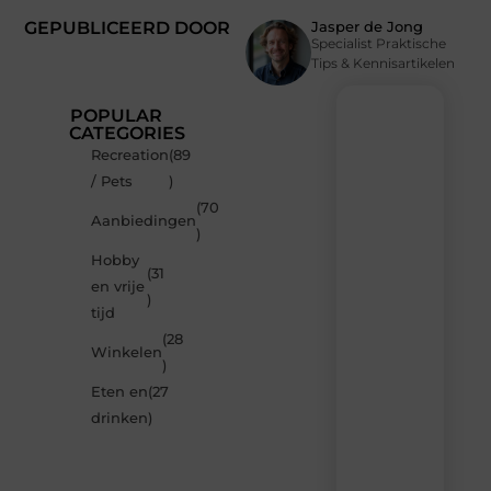
GEPUBLICEERD DOOR
Jasper de Jong
Specialist Praktische
Tips & Kennisartikelen
POPULAR
CATEGORIES
Recreation
(89
Recente
/ Pets
)
berichten
(70
Laat
Aanbiedingen
)
je
inspireren
Hobby
(31
door
en vrije
de
)
tijd
nieuwste
artikelen
(28
Winkelen
van
)
Neophema-
Eten en
(27
werkgroep.nl
–
drinken
)
dagelijks
verse
content,