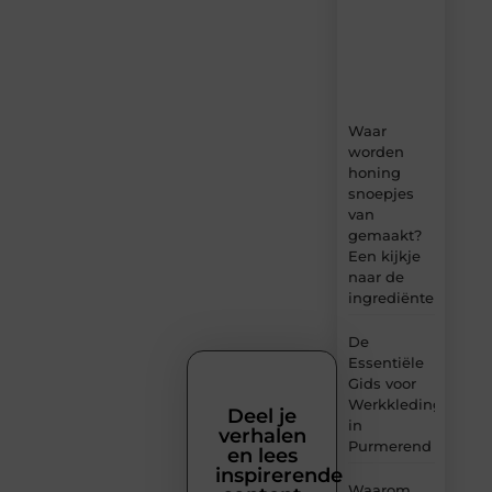
boordevol
ideeën,
tips
en
inzichten.
Waar
worden
honing
snoepjes
van
gemaakt?
Een kijkje
naar de
ingrediënten
De
Essentiële
Gids voor
Werkkleding
Deel je
in
verhalen
Purmerend
en lees
inspirerende
Waarom