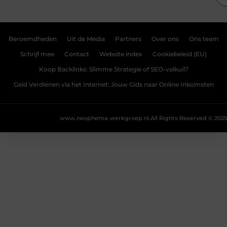
Beroemdheden
Uit de Media
Partners
Over ons
Ons team
Schrijf mee
Contact
Website index
Cookiebeleid (EU)
Koop Backlinks: Slimme Strategie of SEO-valkuil?
Geld Verdienen via het Internet: Jouw Gids naar Online Inkomsten
www.neophema-werkgroep.nl.
All Rights Reserved © 2025