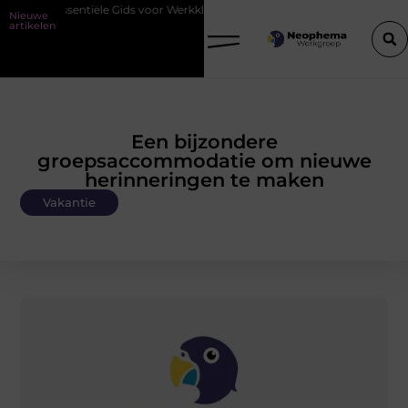
iële Gids voor Werkkleding in Purmerend
Waarom watersnijden ideaa
Nieuwe
artikelen
Een bijzondere
groepsaccommodatie om nieuwe
herinneringen te maken
Vakantie