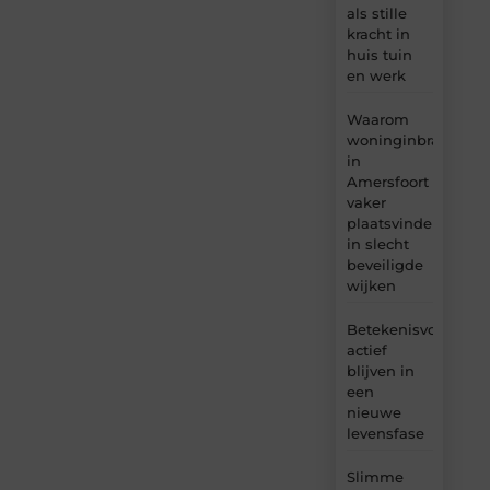
als stille
kracht in
huis tuin
en werk
Waarom
woninginbraken
in
Amersfoort
vaker
plaatsvinden
in slecht
beveiligde
wijken
Betekenisvol
actief
blijven in
een
nieuwe
levensfase
Slimme