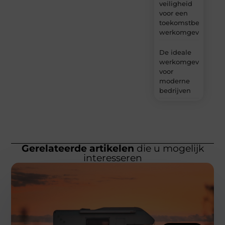
veiligheid
voor een
toekomstbestendig
werkomgeving
De ideale
werkomgeving
voor
moderne
bedrijven
Gerelateerde artikelen
die u mogelijk
interesseren