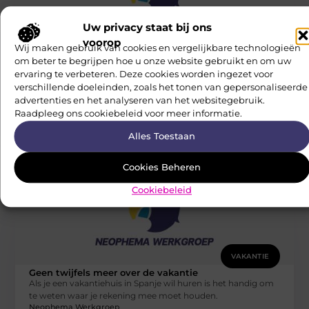
Uw privacy staat bij ons
VAKANTIE
voorop
Wij maken gebruik van cookies en vergelijkbare technologieën
Deze camping aan een meer in Tsjechië
om beter te begrijpen hoe u onze website gebruikt en om uw
bereik je binnen één dag
ervaring te verbeteren. Deze cookies worden ingezet voor
Zoek je naar een camping in een natuurrijke omgeving,
verschillende doeleinden, zoals het tonen van gepersonaliseerde
maar wil je niet te ver hoeven rijden? Dan is Camping
advertenties en het analyseren van het websitegebruik.
Neophema Werkgroep
Raadpleeg ons cookiebeleid voor meer informatie.
Alles Toestaan
Cookies Beheren
Cookiebeleid
VAKANTIE
Geen twijfels meer over de vakantie
Als je een vakantiehuis in Spanje wil huren is het handig om
te weten waar je rekening mee moet houden.
Neophema Werkgroep