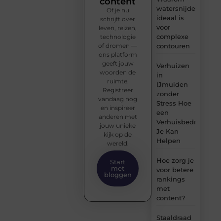
content
watersnijden
Of je nu
ideaal is
schrijft over
voor
leven, reizen,
complexe
technologie
of dromen —
contouren
ons platform
geeft jouw
Verhuizen
woorden de
in
ruimte.
IJmuiden
Registreer
zonder
vandaag nog
Stress Hoe
en inspireer
een
anderen met
Verhuisbedrijf
jouw unieke
Je Kan
kijk op de
Helpen
wereld.
Hoe zorg je
Start
met
voor betere
bloggen
rankings
met
content?
Staaldraad