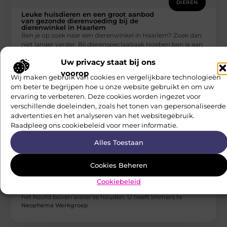
DIEREN
Leuke huisdieren en een groot aanbod
van gezonde dierenvoeding bij de
dierenwinkel in Haarlem
Ben je op zoek naar een dierenwinkel in Haarlem? Zoek dan
niet langer verder. Bij dierenspeciaalzaak Hoeben ben je aan
Neophema Werkgroep
Uw privacy staat bij ons
voorop
Wij maken gebruik van cookies en vergelijkbare technologieën
om beter te begrijpen hoe u onze website gebruikt en om uw
ervaring te verbeteren. Deze cookies worden ingezet voor
verschillende doeleinden, zoals het tonen van gepersonaliseerde
advertenties en het analyseren van het websitegebruik.
Raadpleeg ons cookiebeleid voor meer informatie.
Alles Toestaan
DIEREN
Cookies Beheren
Een grasmengsel verduurzaamt uw
veehouderij én vermindert uw vaste
kosten
Cookiebeleid
Voor een veehouderij is het niet altijd even eenvoudig om
het hoofd boven water te houden. U heeft immers te
Neophema Werkgroep