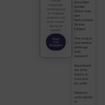
ruimte.
IJmuiden
Registreer
zonder
vandaag nog
Stress Hoe
en inspireer
een
anderen met
Verhuisbedrijf
jouw unieke
Je Kan
kijk op de
Helpen
wereld.
Hoe zorg je
Start
met
voor betere
bloggen
rankings
met
content?
Staaldraad
als stille
kracht in
huis tuin
en werk
Waarom
woninginbraken
in