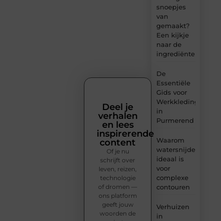
snoepjes
van
gemaakt?
Een kijkje
naar de
ingrediënten
De
Essentiële
Gids voor
Werkkleding
Deel je
in
verhalen
Purmerend
en lees
inspirerende
Waarom
content
watersnijden
Of je nu
ideaal is
schrijft over
voor
leven, reizen,
complexe
technologie
of dromen —
contouren
ons platform
geeft jouw
Verhuizen
woorden de
in