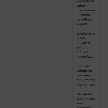
Amersfoort
vaker
plaatsvinden
in slecht
beveiligde
wijken
Betekenisvol
actief
blijven in
een
nieuwe
levensfase
Slimme
veiligheid
voor een
toekomstbestendig
werkomgeving
De ideale
werkomgeving
voor
moderne