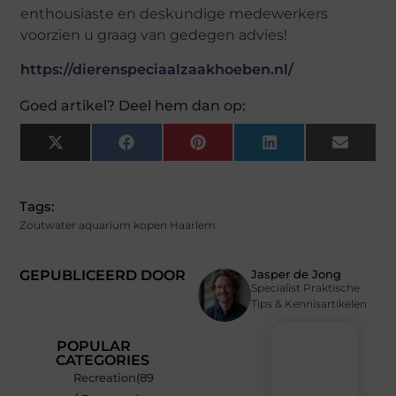
enthousiaste en deskundige medewerkers
voorzien u graag van gedegen advies!
https://dierenspeciaalzaakhoeben.nl/
Goed artikel? Deel hem dan op:
X
Facebook
Pinterest
LinkedIn
Email
(Twitter)
Tags:
Zoutwater aquarium kopen Haarlem
GEPUBLICEERD DOOR
Jasper de Jong
Specialist Praktische
Tips & Kennisartikelen
POPULAR
CATEGORIES
Recreation
(89
Recente