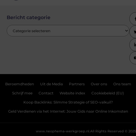
Bericht categorie
Beroemdheden
Uit de Media
Partners
Over ons
Ons team
Schrijf mee
Contact
Website index
Cookiebeleid (EU)
Koop Backlinks: Slimme Strategie of SEO-valkuil?
Geld Verdienen via het Internet: Jouw Gids naar Online Inkomsten
www.neophema-werkgroep.nl.
All Rights Reserved © 2025