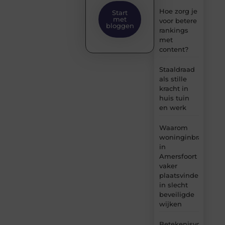
Hoe zorg je
Start
met
voor betere
bloggen
rankings
met
content?
Staaldraad
als stille
kracht in
huis tuin
en werk
Waarom
woninginbraken
in
Amersfoort
vaker
plaatsvinden
in slecht
beveiligde
wijken
Betekenisvol