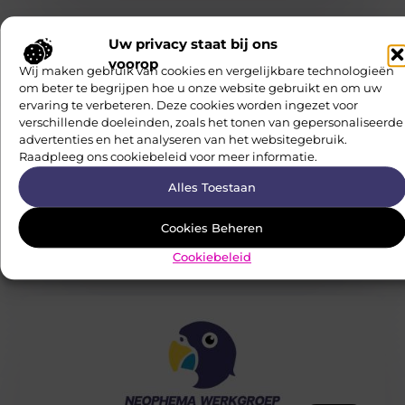
Uw privacy staat bij ons
voorop
Wij maken gebruik van cookies en vergelijkbare technologieën
om beter te begrijpen hoe u onze website gebruikt en om uw
ervaring te verbeteren. Deze cookies worden ingezet voor
verschillende doeleinden, zoals het tonen van gepersonaliseerde
advertenties en het analyseren van het websitegebruik.
DIEREN
Raadpleeg ons cookiebeleid voor meer informatie.
Een grasmengsel verduurzaamt uw
veehouderij én vermindert uw vaste
Alles Toestaan
kosten
Voor een veehouderij is het niet altijd even eenvoudig om
het hoofd boven water te houden. U heeft immers te
Cookies Beheren
Neophema Werkgroep
Cookiebeleid