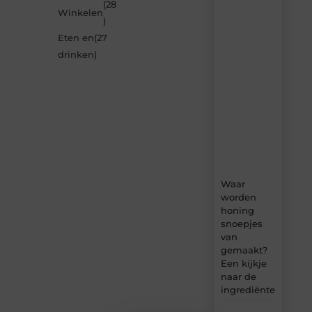
artikelen
(28
Winkelen
van
)
Neophema-
Eten en
(27
werkgroep.nl
–
drinken
)
dagelijks
verse
content,
boordevol
ideeën,
tips
en
inzichten.
Waar
worden
honing
snoepjes
van
gemaakt?
Een kijkje
naar de
ingrediënten