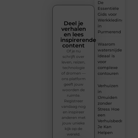
De
Essentiële
Gids voor
Werkkleding
Deel je
in
verhalen
Purmerend
en lees
inspirerende
Waarom
content
watersnijden
Of je nu
ideaal is
schrijft over
voor
leven, reizen,
complexe
technologie
of dromen —
contouren
ons platform
geeft jouw
Verhuizen
woorden de
in
ruimte.
IJmuiden
Registreer
zonder
vandaag nog
Stress Hoe
en inspireer
een
anderen met
Verhuisbedrijf
jouw unieke
Je Kan
kijk op de
Helpen
wereld.