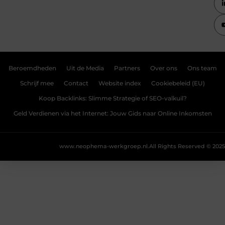
Beroemdheden
Uit de Media
Partners
Over ons
Ons team
Schrijf mee
Contact
Website index
Cookiebeleid (EU)
Koop Backlinks: Slimme Strategie of SEO-valkuil?
Geld Verdienen via het Internet: Jouw Gids naar Online Inkomsten
www.neophema-werkgroep.nl.
All Rights Reserved © 2025