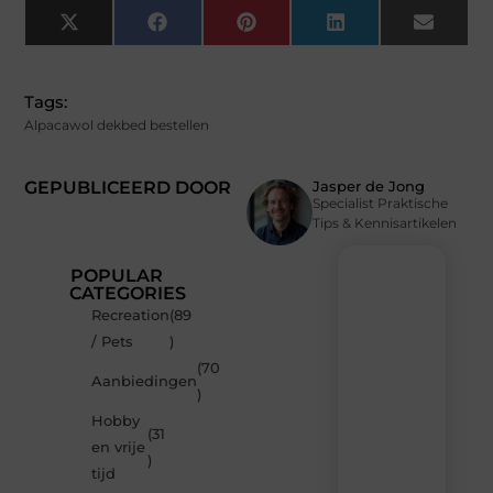
X
Facebook
Pinterest
LinkedIn
Email
(Twitter)
Tags:
Alpacawol dekbed bestellen
GEPUBLICEERD DOOR
Jasper de Jong
Specialist Praktische
Tips & Kennisartikelen
POPULAR
CATEGORIES
Recreation
(89
Recente
/ Pets
)
berichten
(70
Laat
Aanbiedingen
)
je
inspireren
Hobby
(31
door
en vrije
de
)
tijd
nieuwste