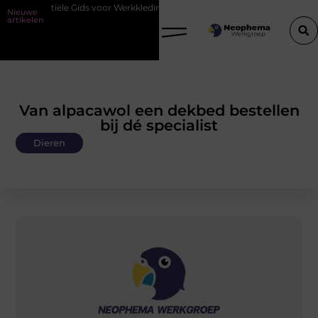
ële Gids voor Werkkleding in Purmerend
Waarom watersnijden ideaal
Nieuwe
artikelen
Van alpacawol een dekbed bestellen
bij dé specialist
Dieren