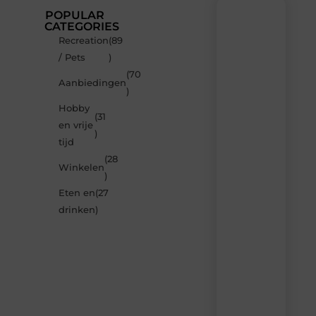
POPULAR
CATEGORIES
Recreation
(89
Recente
/ Pets
)
berichten
(70
Laat
Aanbiedingen
)
je
inspireren
Hobby
(31
door
en vrije
de
)
tijd
nieuwste
artikelen
(28
Winkelen
van
)
Neophema-
Eten en
(27
werkgroep.nl
–
drinken
)
dagelijks
verse
content,
boordevol
ideeën,
tips
en
inzichten.