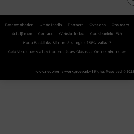
Beroemdheden
Uit de Media
Partners
Over ons
Ons team
Schrijf mee
Contact
Website index
Cookiebeleid (EU)
Koop Backlinks: Slimme Strategie of SEO-valkuil?
Geld Verdienen via het Internet: Jouw Gids naar Online Inkomsten
www.neophema-werkgroep.nl.
All Rights Reserved © 2025