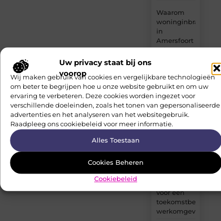
Waarom
woninginbraken
in
Amersfoort
vaker
plaatsvinden
Uw privacy staat bij ons
in slecht
voorop
Wij maken gebruik van cookies en vergelijkbare technologieën
beveiligde
om beter te begrijpen hoe u onze website gebruikt en om uw
wijken
ervaring te verbeteren. Deze cookies worden ingezet voor
verschillende doeleinden, zoals het tonen van gepersonaliseerde
Betekenisvol
advertenties en het analyseren van het websitegebruik.
actief
Raadpleeg ons cookiebeleid voor meer informatie.
blijven in
een
Alles Toestaan
nieuwe
levensfase
Cookies Beheren
Slimme
Cookiebeleid
veiligheid
voor een
toekomstbestendig
werkomgeving