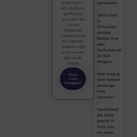
of dromen —
contouren
ons platform
geeft jouw
Verhuizen
woorden de
in
ruimte.
IJmuiden
Registreer
zonder
vandaag nog
Stress Hoe
en inspireer
een
anderen met
Verhuisbedrijf
jouw unieke
Je Kan
kijk op de
Helpen
wereld.
Hoe zorg je
Start
met
voor betere
bloggen
rankings
met
content?
Staaldraad
als stille
kracht in
huis tuin
en werk