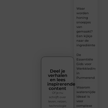
Waar
worden
honing
snoepjes
van
gemaakt?
Een kijkje
naar de
ingrediënten
De
Essentiële
Gids voor
Werkkleding
Deel je
in
verhalen
Purmerend
en lees
inspirerende
Waarom
content
watersnijden
Of je nu
ideaal is
schrijft over
voor
leven, reizen,
complexe
technologie