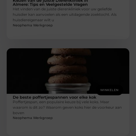
Kiezen van de juiste Dierenkliniek in
Almere: Tips en Veelgestelde Vragen
Het vinden van de juiste dierenkliniek voor uw geliefde
huisdier kan aanvoelen als een uitdagende zoektocht. Als
huisdiereigenaar wilt u
Neophema Werkgroep
WINKELEN
De beste poffertjespannen voor elke kok
Poffertjespan, een populaire keuze bij vele koks. Maar
waarom is dit zo? Waarom geven koks hier de voorkeur aan
boven
Neophema Werkgroep