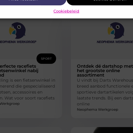
rde artikelen
die u mogelijk in
Cookiebeleid
SPORT
erfecte racefiets
Ontdek dé dartshop met
ietsenwinkel nabij
het grootste online
nd
assortiment
ling is een fietsenwinkel in
U vindt bij Darts Warehou
merend die gespecialiseerd
breed aanbod functionele 
ietsen, accessoires en
sportieve dartartikelen vo
. Wat voor soort racefiets
laatste trends. Bij een dar
Werkgroep
online
Neophema Werkgroep