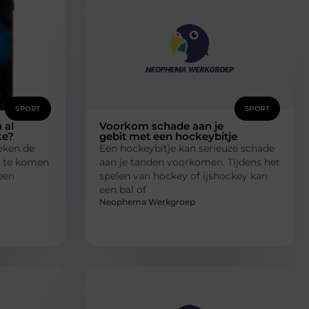
SPORT
SPORT
 al
Voorkom schade aan je
ke?
gebit met een hockeybitje
eken de
Een hockeybitje kan serieuze schade
e te komen
aan je tanden voorkomen. Tijdens het
 een
spelen van hockey of ijshockey kan
een bal of
Neophema Werkgroep