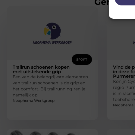
Gerelatee
SPORT
Trailrun schoenen kopen
Vind de p
met uitstekende grip
in deze f
Purmere
Een van de belangrijkste elementen
Konijn Cyc
van trailrun schoenen is de grip en
regio Pur
het comfort. Bij trailrunning ren je
is in racef
namelijk op
toebehoren
Neophema Werkgroep
Neophema 