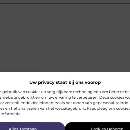
et!
H
Uw privacy staat bij ons voorop
 gebruik van cookies en vergelijkbare technologieën om beter te be
e website gebruikt en om uw ervaring te verbeteren. Deze cookies w
or verschillende doeleinden, zoals het tonen van gepersonaliseerde
ies en het analyseren van het websitegebruik. Raadpleeg ons cookie
 informatie.
Alles Toestaan
Cookies Beheren