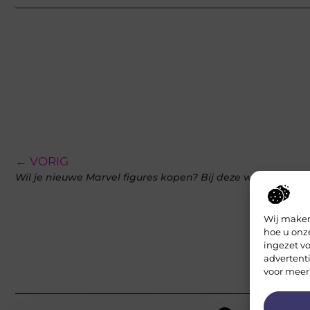
← VORIG
Wil je nieuwe Marvel figures kopen? Bij deze winkel kan h
Wij maken
hoe u onz
ingezet vo
advertent
voor meer