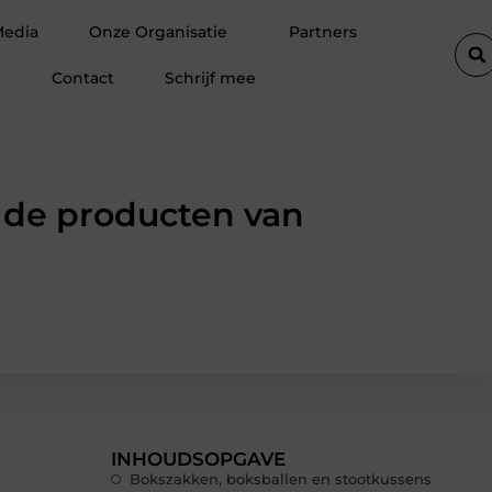
Verhuizen in IJmuiden zonder Stress Hoe een Verhuisbedrijf Je Kan
Media
Onze Organisatie
Partners
Contact
Schrijf mee
 de producten van
INHOUDSOPGAVE
Bokszakken, boksballen en stootkussens