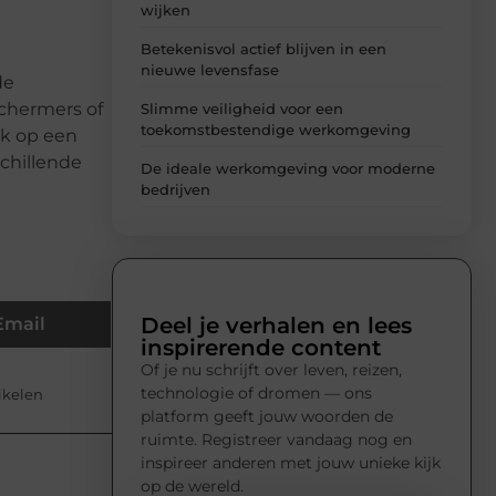
wijken
Betekenisvol actief blijven in een
nieuwe levensfase
de
schermers of
Slimme veiligheid voor een
toekomstbestendige werkomgeving
ok op een
schillende
De ideale werkomgeving voor moderne
bedrijven
Deel je verhalen en lees
Email
inspirerende content
Of je nu schrijft over leven, reizen,
technologie of dromen — ons
tikelen
platform geeft jouw woorden de
ruimte. Registreer vandaag nog en
inspireer anderen met jouw unieke kijk
op de wereld.