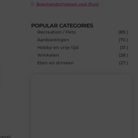
Bokshandschoenen voor thuis
POPULAR CATEGORIES
Recreation / Pets
(89 )
Aanbiedingen
(70 )
Hobby en vrije tijd
(31 )
Winkelen
(28 )
Eten en drinken
(27 )
Recente berichten
Laat je inspireren door de nieuwste
artikelen van Neophema-werkgroep.nl
– dagelijks verse content, boordevol
ideeën, tips en inzichten.
eerst