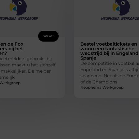
SPORT
en de Fox
Bestel voetbaltickets en
rs bij het
woon een fantastische
en?
wedstrijd bij in Engeland
Spanje
beetmelders gebruikt bij
De competitie in voetballa
issen maakt u het zichzelf
Engeland en Spanje is altij
 makkelijker. De melder
spannend. Net als de Euro
amelijk
of de Champions
Werkgroep
Neophema Werkgroep