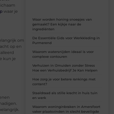
 lichaam
op
waar je
Waar worden honing snoepjes van
gemaakt? Een kijkje naar de
ingrediënten
De Essentiële Gids voor Werkkleding in
elangrijk om
Purmerend
racht op en
Waarom watersnijden ideaal is voor
alleerd
complexe contouren
e kun je
Verhuizen in IJmuiden zonder Stress
Hoe een Verhuisbedrijf Je Kan Helpen
Hoe zorg je voor betere rankings met
content?
Staaldraad als stille kracht in huis tuin
oenen
en werk
hadigen.
Waarom woninginbraken in Amersfoort
elangrijk.
vaker plaatsvinden in slecht beveiligde