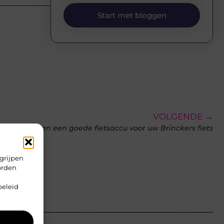
Start met bloggen
VOLGENDE →
et belang van een goede fietsaccu voor uw Brinckers fiets
grijpen
orden
beleid