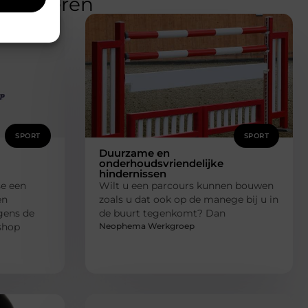
teresseren
SPORT
SPORT
Duurzame en
onderhoudsvriendelijke
hindernissen
se een
Wilt u een parcours kunnen bouwen
en
zoals u dat ook op de manege bij u in
lgens de
de buurt tegenkomt? Dan
Neophema Werkgroep
tshop