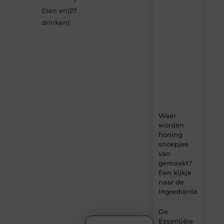
Neophema-
Eten en
(27
werkgroep.nl
–
drinken
)
dagelijks
verse
content,
boordevol
ideeën,
tips
en
inzichten.
Waar
worden
honing
snoepjes
van
gemaakt?
Een kijkje
naar de
ingrediënten
De
Essentiële