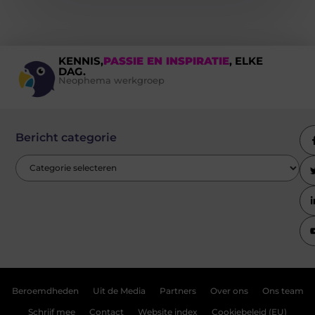
KENNIS,
PASSIE EN INSPIRATIE
, ELKE
DAG.
Neophema werkgroep
Bericht categorie
Beroemdheden
Uit de Media
Partners
Over ons
Ons team
Schrijf mee
Contact
Website index
Cookiebeleid (EU)