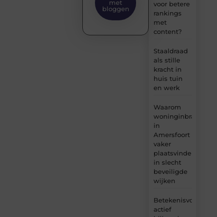
met
voor betere
bloggen
rankings
met
content?
Staaldraad
als stille
kracht in
huis tuin
en werk
Waarom
woninginbraken
in
Amersfoort
vaker
plaatsvinden
in slecht
beveiligde
wijken
Betekenisvol
actief