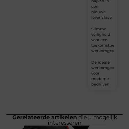
blijven in
een
nieuwe
levensfase
Slimme
veiligheid
voor een
toekomstbestendig
werkomgeving
De ideale
werkomgeving
voor
moderne
bedrijven
Gerelateerde artikelen
die u mogelijk
interesseren