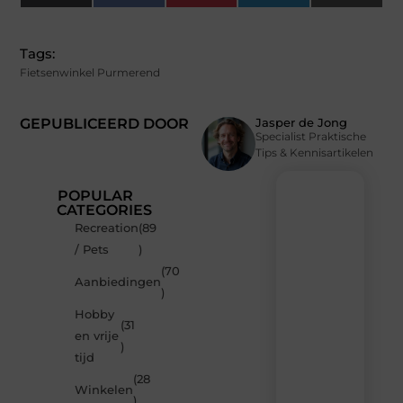
(Twitter)
Tags:
Fietsenwinkel Purmerend
GEPUBLICEERD DOOR
Jasper de Jong
Specialist Praktische
Tips & Kennisartikelen
POPULAR
CATEGORIES
Recreation
(89
Recente
/ Pets
)
berichten
(70
Laat
Aanbiedingen
)
je
inspireren
Hobby
(31
door
en vrije
de
)
tijd
nieuwste
artikelen
(28
Winkelen
van
)