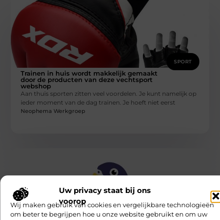
SPORT
Trainen in huis wordt makkelijk gemaakt
door de producten van deze vechtsport
webshop
Aan thuis sporten zitten veel voordelen. Je kunt namelijk op
ieder moment van de dag trainen. Je hoeft niet eerst
Neophema Werkgroep
Uw privacy staat bij ons
voorop
Wij maken gebruik van cookies en vergelijkbare technologieën
om beter te begrijpen hoe u onze website gebruikt en om uw
SPORT