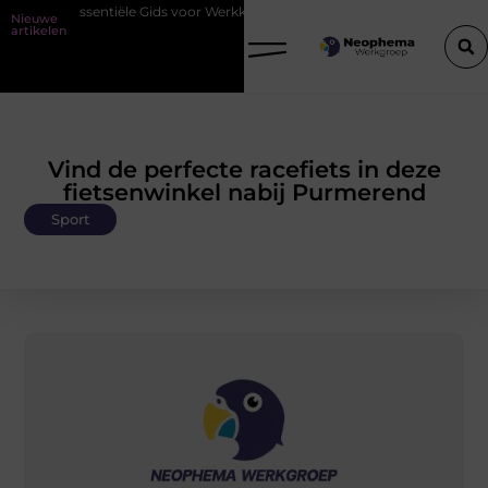
Essentiële Gids voor Werkkleding in Purmerend
Waarom watersnijden
Nieuwe
artikelen
Vind de perfecte racefiets in deze
fietsenwinkel nabij Purmerend
Sport