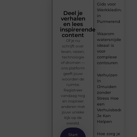
Gids voor
Werkkleding
Deel je
in
verhalen
Purmerend
en lees
inspirerende
Waarom
content
watersnijden
Of je nu
ideaal is
schrijft over
voor
leven, reizen,
complexe
technologie
of dromen —
contouren
ons platform
geeft jouw
Verhuizen
woorden de
in
ruimte.
IJmuiden
Registreer
zonder
vandaag nog
Stress Hoe
en inspireer
een
anderen met
Verhuisbedrijf
jouw unieke
Je Kan
kijk op de
Helpen
wereld.
Hoe zorg je
Start