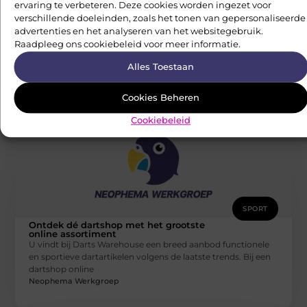
ervaring te verbeteren. Deze cookies worden ingezet voor
Trailrun schoenen kopen met uitstekende
verschillende doeleinden, zoals het tonen van gepersonaliseerde
grip
Een van de belangrijkste elementen van trailrun schoenen is
advertenties en het analyseren van het websitegebruik.
de grip en het comfort. Bij trailrunning ren je namelijk op
Raadpleeg ons cookiebeleid voor meer informatie.
Neophema Werkgroep
Alles Toestaan
Cookies Beheren
Cookiebeleid
SPORT
Ontdek dé dartshop met het grootste
online assortiment
U vindt bij Darts Warehouse een breed aanbod functionele
en sportieve dartartikelen volgens de laatste trends. Bij een
dartshop online
Neophema Werkgroep