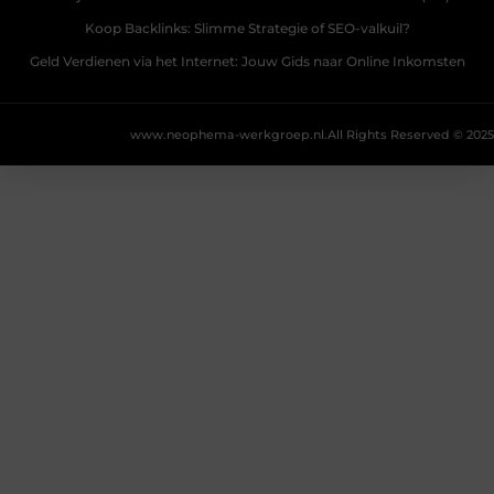
Koop Backlinks: Slimme Strategie of SEO-valkuil?
Geld Verdienen via het Internet: Jouw Gids naar Online Inkomsten
www.neophema-werkgroep.nl.
All Rights Reserved © 2025