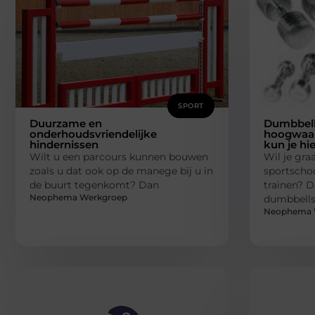
SPORT
Duurzame en
Dumbbell
onderhoudsvriendelijke
hoogwaar
hindernissen
kun je hi
Wilt u een parcours kunnen bouwen
Wil je graa
zoals u dat ook op de manege bij u in
sportschoo
de buurt tegenkomt? Dan
trainen? D
Neophema Werkgroep
dumbbells
Neophema 