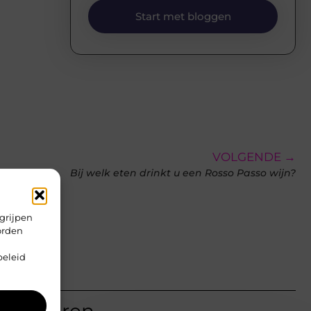
Start met bloggen
VOLGENDE →
Bij welk eten drinkt u een Rosso Passo wijn?
grijpen
orden
beleid
teresseren