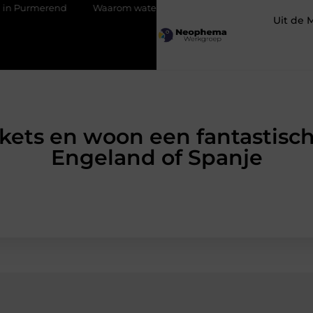
nd
Waarom watersnijden ideaal is voor complexe contouren
Uit de 
ckets en woon een fantastische
Engeland of Spanje