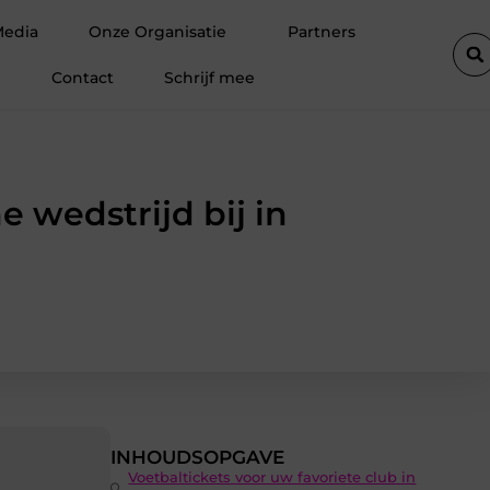
Verhuizen in IJmuiden zonder Stress Hoe een Verhuisbedrijf Je Ka
Media
Onze Organisatie
Partners
Contact
Schrijf mee
 wedstrijd bij in
INHOUDSOPGAVE
Voetbaltickets voor uw favoriete club in