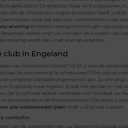
is gekluisterd. De grootste clubs uit Europa tonen in 
s aan om de Champions League te winnen. Heeft u altijd
? Goed nieuws, want dat kan door voetbaltickets naar Spa
jaar ervaring
en bieden arrangementen aan voor clubs a
ol. Bewonder samen met uw vrienden de kunsten van top
en ervaring wordt die u niet snel zal vergeten.
e club in Engeland
ssen van Manchester United? Of zit u voor de wedstrij
lub naar de overwinning te schreeuwen? Dan zijn de voe
 vooral complete voetbalarrangementen aan. Zo ontvangt 
 in Engeland, maar regelen zij ook het vervoer en het ver
 dat is toch wat iedere voetbalfan wil? Voetbalt uw fav
se te bewonderen in de Primera Division? Dan kiest u voo
van alle voetbalwedstrijden
vindt u altijd wat u zoekt.
te voetbalfan
issen van de wedstrijden van uw favoriete Europese club