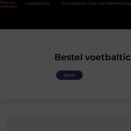
Nieuwe
 ingrediënten
De Essentiële Gids voor Werkkleding in Purmere
artikelen
Bestel voetbalti
Sport