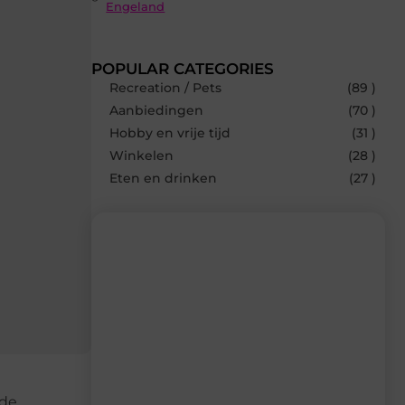
Engeland
POPULAR CATEGORIES
Recreation / Pets
(89 )
Aanbiedingen
(70 )
Hobby en vrije tijd
(31 )
Winkelen
(28 )
Eten en drinken
(27 )
Recente berichten
Laat je inspireren door de nieuwste
artikelen van Neophema-werkgroep.nl
– dagelijks verse content, boordevol
ideeën, tips en inzichten.
 de