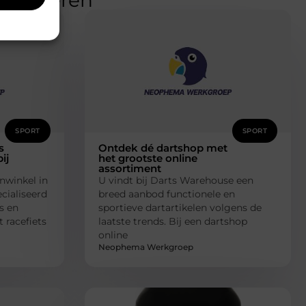
SPORT
SPORT
s
Ontdek dé dartshop met
ij
het grootste online
assortiment
enwinkel in
U vindt bij Darts Warehouse een
cialiseerd
breed aanbod functionele en
es en
sportieve dartartikelen volgens de
 racefiets
laatste trends. Bij een dartshop
online
Neophema Werkgroep