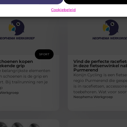
Cookiebeleid
SPORT
 schoenen kopen
Vind de perfecte racefiet
ekende grip
in deze fietsenwinkel nab
Purmerend
e belangrijkste elementen
Konijn Cycling is een fiets
un schoenen is de grip en
regio Purmerend die gespe
t. Bij trailrunning ren je
is in racefietsen, accessoir
op
toebehoren. Wat voor soort
Werkgroep
Neophema Werkgroep