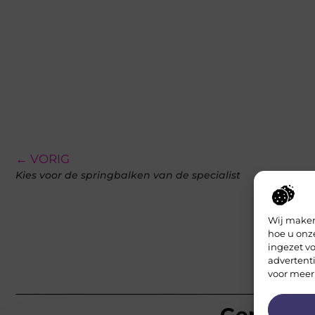
← VORIG
Kies voor de springbalken van de specialist
Wij maken
hoe u onz
ingezet vo
advertent
voor meer
Gerelatee