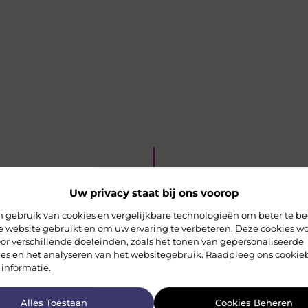
Uw privacy staat bij ons voorop
 gebruik van cookies en vergelijkbare technologieën om beter te be
e website gebruikt en om uw ervaring te verbeteren. Deze cookies w
or verschillende doeleinden, zoals het tonen van gepersonaliseerde
ies en het analyseren van het websitegebruik. Raadpleeg ons cookie
 informatie.
rde artikelen
die u mogelijk in
Alles Toestaan
Cookies Beheren