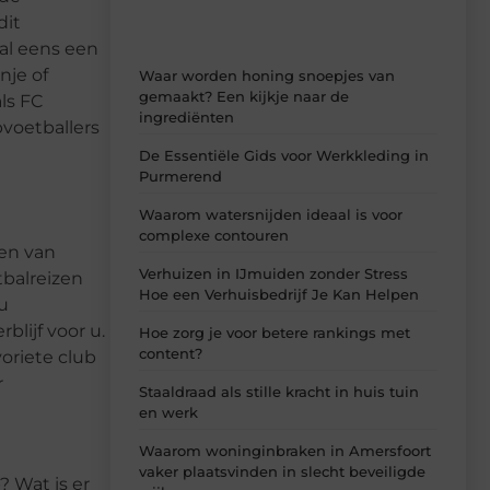
dit
 al eens een
nje of
Waar worden honing snoepjes van
gemaakt? Een kijkje naar de
ls FC
ingrediënten
voetballers
De Essentiële Gids voor Werkkleding in
Purmerend
Waarom watersnijden ideaal is voor
complexe contouren
den van
Verhuizen in IJmuiden zonder Stress
tbalreizen
Hoe een Verhuisbedrijf Je Kan Helpen
u
blijf voor u.
Hoe zorg je voor betere rankings met
content?
oriete club
r
Staaldraad als stille kracht in huis tuin
en werk
Waarom woninginbraken in Amersfoort
vaker plaatsvinden in slecht beveiligde
? Wat is er