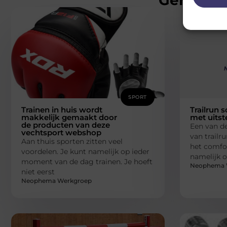
SPORT
Trainen in huis wordt
Trailrun
makkelijk gemaakt door
met uitst
de producten van deze
Een van d
vechtsport webshop
van trailr
Aan thuis sporten zitten veel
het comfor
voordelen. Je kunt namelijk op ieder
namelijk 
moment van de dag trainen. Je hoeft
Neophema 
niet eerst
Neophema Werkgroep