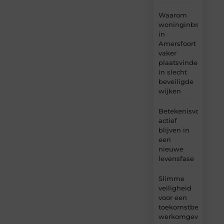
Waarom
woninginbraken
in
Amersfoort
vaker
plaatsvinden
in slecht
beveiligde
wijken
Betekenisvol
actief
blijven in
een
nieuwe
levensfase
Slimme
veiligheid
voor een
toekomstbestendig
werkomgeving