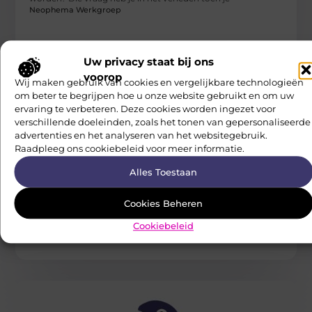
Neophema Werkgroep
Uw privacy staat bij ons
voorop
Wij maken gebruik van cookies en vergelijkbare technologieën
om beter te begrijpen hoe u onze website gebruikt en om uw
ervaring te verbeteren. Deze cookies worden ingezet voor
verschillende doeleinden, zoals het tonen van gepersonaliseerde
advertenties en het analyseren van het websitegebruik.
Raadpleeg ons cookiebeleid voor meer informatie.
RECREATION / PETS
Alles Toestaan
Genieten met muziek
Tijdens het leren, op de fiets, gewoon thuis, tijdens het
Cookies Beheren
sporten, als ik zin heb om te dansen, ik luister
Neophema Werkgroep
Cookiebeleid