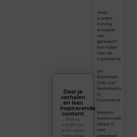
Waar
worden
honing
snoepjes
van
gemaakt?
Een kijkje
naar de
ingrediënten
De
Essentiële
Gids voor
Werkkleding
Deel je
in
verhalen
Purmerend
en lees
inspirerende
Waarom
content
watersnijden
Of je nu
ideaal is
schrijft over
voor
leven, reizen,
complexe
technologie