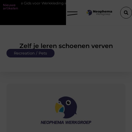
tiële Gids voor Werkkleding in Purmerend
Waarom watersnijden idea
Nieuwe
artikelen
Zelf je leren schoenen verven
Recreation / Pets