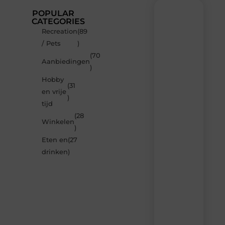
POPULAR
CATEGORIES
Recreation
(89
Recente
/ Pets
)
berichten
(70
Laat
Aanbiedingen
)
je
inspireren
Hobby
(31
door
en vrije
de
)
tijd
nieuwste
artikelen
(28
Winkelen
van
)
Neophema-
Eten en
(27
werkgroep.nl
–
drinken
)
dagelijks
verse
content,
boordevol
ideeën,
tips
en
inzichten.