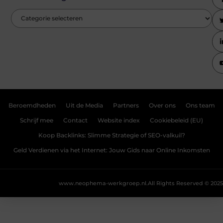
Beroemdheden
Uit de Media
Partners
Over ons
Ons team
Schrijf mee
Contact
Website index
Cookiebeleid (EU)
Koop Backlinks: Slimme Strategie of SEO-valkuil?
Geld Verdienen via het Internet: Jouw Gids naar Online Inkomsten
www.neophema-werkgroep.nl.
All Rights Reserved © 2025