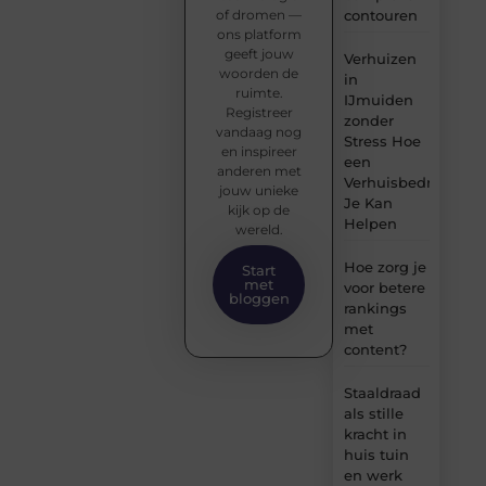
of dromen —
contouren
ons platform
geeft jouw
Verhuizen
woorden de
in
ruimte.
IJmuiden
Registreer
zonder
vandaag nog
Stress Hoe
en inspireer
een
anderen met
Verhuisbedrijf
jouw unieke
Je Kan
kijk op de
Helpen
wereld.
Hoe zorg je
Start
met
voor betere
bloggen
rankings
met
content?
Staaldraad
als stille
kracht in
huis tuin
en werk