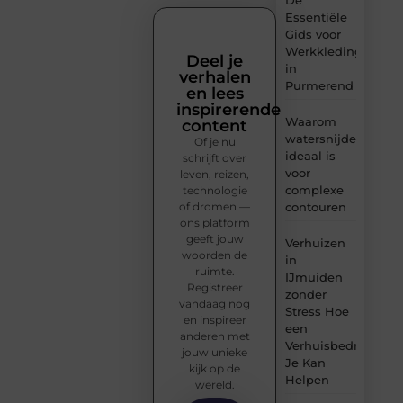
De
Essentiële
Gids voor
Werkkleding
Deel je
in
verhalen
Purmerend
en lees
inspirerende
Waarom
content
watersnijden
Of je nu
ideaal is
schrijft over
voor
leven, reizen,
complexe
technologie
of dromen —
contouren
ons platform
geeft jouw
Verhuizen
woorden de
in
ruimte.
IJmuiden
Registreer
zonder
vandaag nog
Stress Hoe
en inspireer
een
anderen met
Verhuisbedrijf
jouw unieke
Je Kan
kijk op de
Helpen
wereld.