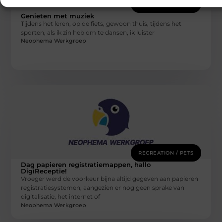
RECREATION / PETS
Genieten met muziek
Tijdens het leren, op de fiets, gewoon thuis, tijdens het
sporten, als ik zin heb om te dansen, ik luister
Neophema Werkgroep
RECREATION / PETS
Dag papieren registratiemappen, hallo
DigiReceptie!
Vroeger werd de voorkeur bijna altijd gegeven aan papieren
registratiesystemen, aangezien er nog geen sprake van
digitalisatie, het internet of
Neophema Werkgroep