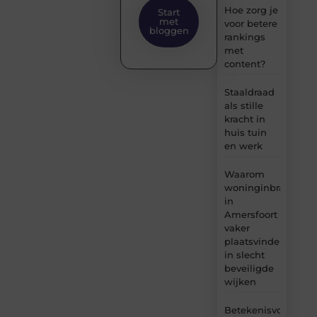
Hoe zorg je
Start
met
voor betere
bloggen
rankings
met
content?
Staaldraad
als stille
kracht in
huis tuin
en werk
Waarom
woninginbraken
in
Amersfoort
vaker
plaatsvinden
in slecht
beveiligde
wijken
Betekenisvol