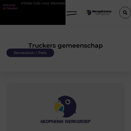
entiële Gids voor Werkkleding in Purmerend
Waarom watersnijden id
Nieuwe
artikelen
Truckers gemeenschap
Recreation / Pets