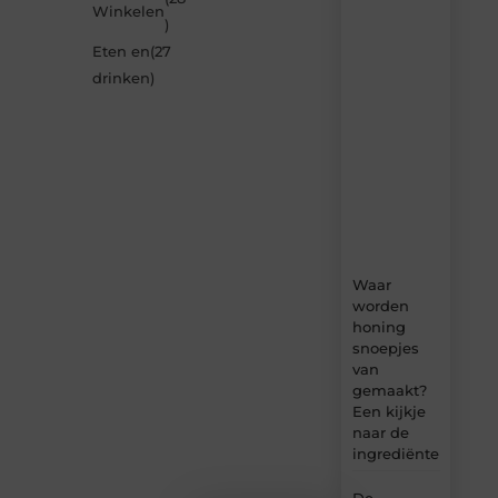
Winkelen
van
)
Neophema-
Eten en
(27
werkgroep.nl
–
drinken
)
dagelijks
verse
content,
boordevol
ideeën,
tips
en
inzichten.
Waar
worden
honing
snoepjes
van
gemaakt?
Een kijkje
naar de
ingrediënten