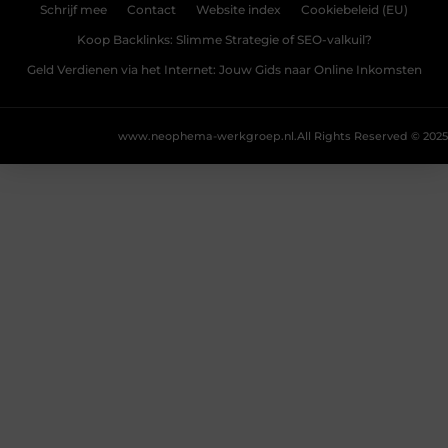
Schrijf mee
Contact
Website index
Cookiebeleid (EU)
Koop Backlinks: Slimme Strategie of SEO-valkuil?
Geld Verdienen via het Internet: Jouw Gids naar Online Inkomsten
www.neophema-werkgroep.nl.
All Rights Reserved © 2025