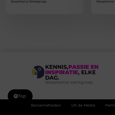
Neophema Werkgroep
Neophema 
KENNIS,
PASSIE EN
INSPIRATIE
, ELKE
DAG.
Neophema werkgroep
Top
Beroemdheden
Uit de Media
Part