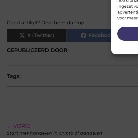
hoe u onz
ingezet vo
advertent
voor meer
Goed artikel? Deel hem dan op:
X (Twitter)
Facebook
GEPUBLICEERD DOOR
Tags:
← VORIG
Start met handelen in crypto of aandelen