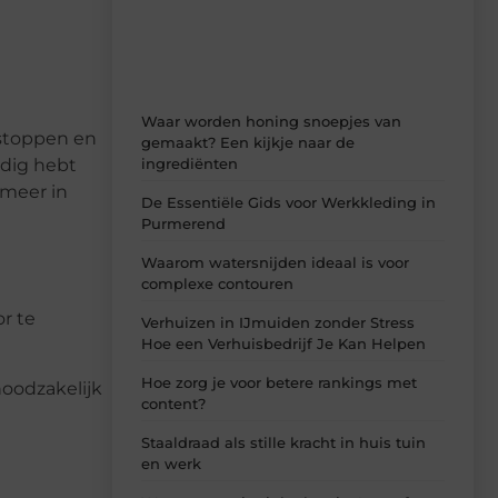
ideeën, tips en inzichten.
Waar worden honing snoepjes van
 stoppen en
gemaakt? Een kijkje naar de
ingrediënten
odig hebt
 meer in
De Essentiële Gids voor Werkkleding in
Purmerend
Waarom watersnijden ideaal is voor
complexe contouren
r te
Verhuizen in IJmuiden zonder Stress
Hoe een Verhuisbedrijf Je Kan Helpen
Hoe zorg je voor betere rankings met
noodzakelijk
content?
Staaldraad als stille kracht in huis tuin
en werk