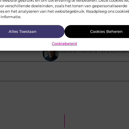
e website gebruikt en om uw ervaring te verbeteren. Deze cookies w
or verschillende doeleinden, zoals het tonen van gepersonaliseerde
ies en het analyseren van het websitegebruik. Raadpleeg ons cookie
 informatie.
Alles Toestaan
Cookies Beheren
Pinterest
LinkedIn
Cookiebeleid
Jasper de Jong
Specialist Praktische Tips & Kennisar