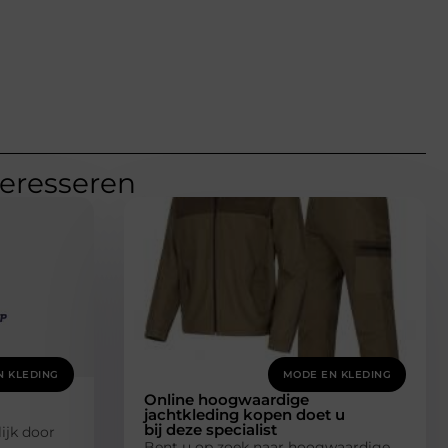
teresseren
N KLEDING
MODE EN KLEDING
Online hoogwaardige
jachtkleding kopen doet u
bij deze specialist
ijk door
Bent u op zoek naar hoogwaardige