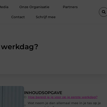
Verhuizen in IJmuiden zonder Stress Hoe een Verhuisbedrijf Je Kan 
Media
Onze Organisatie
Partners
Contact
Schrijf mee
e werkdag?
INHOUDSOPGAVE
Hoe bereid je je voor op je eerste werkdag?
Wat neem je dan allemaal mee in je tas op je