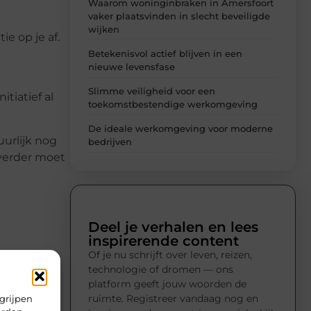
Waarom woninginbraken in Amersfoort
vaker plaatsvinden in slecht beveiligde
wijken
e op je af.
Betekenisvol actief blijven in een
nieuwe levensfase
Slimme veiligheid voor een
tiatief al
toekomstbestendige werkomgeving
De ideale werkomgeving voor moderne
urlijk nog
bedrijven
 verder moet
Deel je verhalen en lees
inspirerende content
Of je nu schrijft over leven, reizen,
iken. Dit
technologie of dromen — ons
e werk is
platform geeft jouw woorden de
g.
ruimte. Registreer vandaag nog en
grijpen