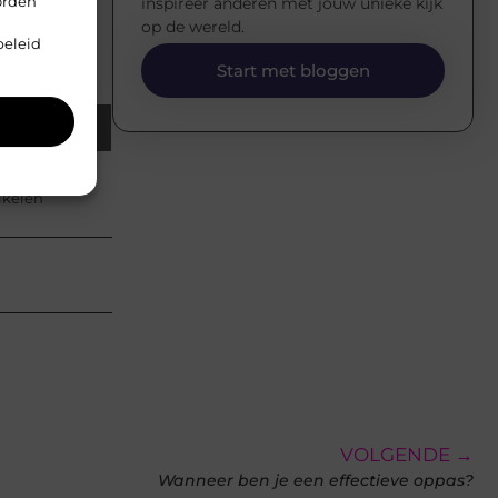
orden
inspireer anderen met jouw unieke kijk
op de wereld.
beleid
Start met bloggen
Email
tikelen
VOLGENDE →
Wanneer ben je een effectieve oppas?