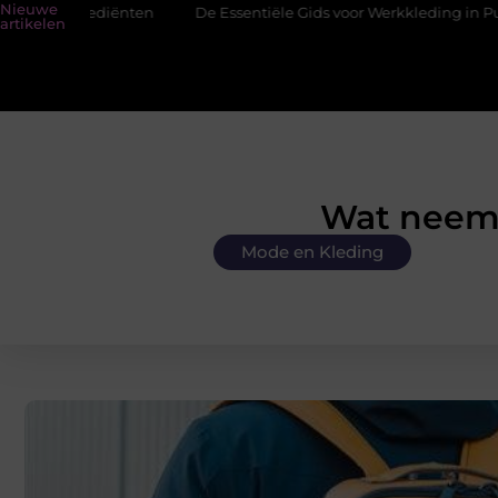
Nieuwe
ngrediënten
De Essentiële Gids voor Werkkleding in Purmerend
artikelen
Wat neem 
Mode en Kleding