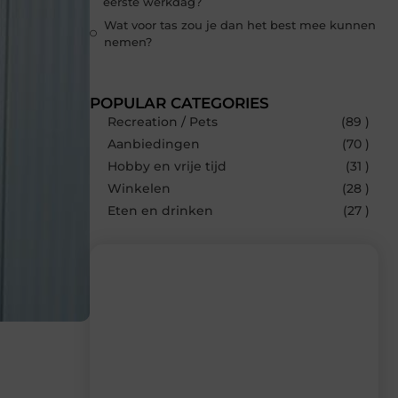
eerste werkdag?
Wat voor tas zou je dan het best mee kunnen
nemen?
POPULAR CATEGORIES
Recreation / Pets
(89 )
Aanbiedingen
(70 )
Hobby en vrije tijd
(31 )
Winkelen
(28 )
Eten en drinken
(27 )
Recente berichten
Laat je inspireren door de nieuwste
artikelen van Neophema-werkgroep.nl
– dagelijks verse content, boordevol