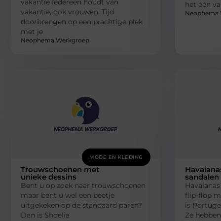
vakantie Iedereen houdt van
het één va
vakantie, ook vrouwen. Tijd
Neophema 
doorbrengen op een prachtige plek
met je
Neophema Werkgroep
MODE EN KLEDING
Trouwschoenen met
Havaianas
unieke dessins
sandalen
Bent u op zoek naar trouwschoenen
Havaianas 
maar bent u wel een beetje
flip-flop 
uitgekeken op de standaard paren?
is Portuge
Dan is Shoelia
Ze hebben