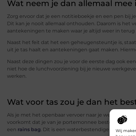
Wat neem je dan allemaal mee i
Zorg ervoor dat je een notitieboekje en een pen bij j
Dit kan je nooit allemaal onthouden. Daarom is het 
aantekeningen te maken waar je altijd weer in terug
Naast het feit dat het een geheugensteuntje is, staat 
uit je tas haalt en aantekeningen gaat maken. Hierm
Naast deze dingen zou je voor de eerste dag ook een
niet hoe de lunchvoorziening bij je nieuwe werkgeve
werken.
Wat voor tas zou je dan het b
Als je met het openbaar vervoer naar je werk toe gaa
voorkomt dat je van je portemonnee bestolen kan w
een
rains bag
. Dit is een waterbestendige tas, hierdo
Wij maken