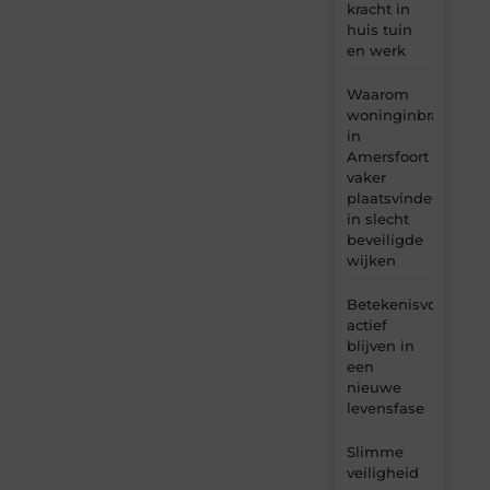
kracht in
huis tuin
en werk
Waarom
woninginbraken
in
Amersfoort
vaker
plaatsvinden
in slecht
beveiligde
wijken
Betekenisvol
actief
blijven in
een
nieuwe
levensfase
Slimme
veiligheid