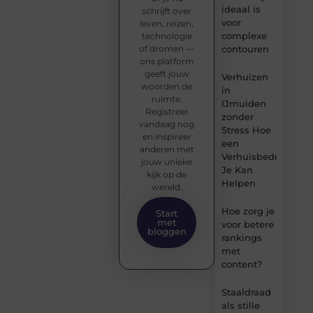
ideaal is
schrijft over
voor
leven, reizen,
complexe
technologie
of dromen —
contouren
ons platform
geeft jouw
Verhuizen
woorden de
in
ruimte.
IJmuiden
Registreer
zonder
vandaag nog
Stress Hoe
en inspireer
een
anderen met
Verhuisbedrijf
jouw unieke
Je Kan
kijk op de
Helpen
wereld.
Hoe zorg je
Start
met
voor betere
bloggen
rankings
met
content?
Staaldraad
als stille