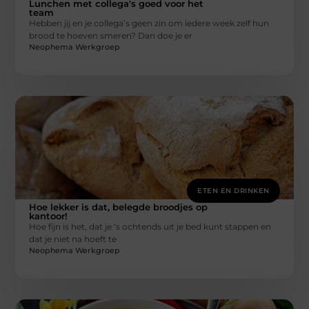
Lunchen met collega's goed voor het
team
Hebben jij en je collega’s geen zin om iedere week zelf hun
brood te hoeven smeren? Dan doe je er
Neophema Werkgroep
ETEN EN DRINKEN
Hoe lekker is dat, belegde broodjes op
kantoor!
Hoe fijn is het, dat je ‘s ochtends uit je bed kunt stappen en
dat je niet na hoeft te
Neophema Werkgroep