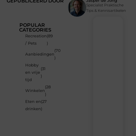
GEPUBLICEERD DOOR
Jasper de Jong
Specialist Praktische
Tips & Kennisartikelen
POPULAR
CATEGORIES
Recreation
(89
Recente
/ Pets
)
berichten
(70
Laat
Aanbiedingen
)
je
inspireren
Hobby
(31
door
en vrije
de
)
tijd
nieuwste
artikelen
(28
Winkelen
van
)
Neophema-
Eten en
(27
werkgroep.nl
–
drinken
)
dagelijks
verse
content,
boordevol
ideeën,