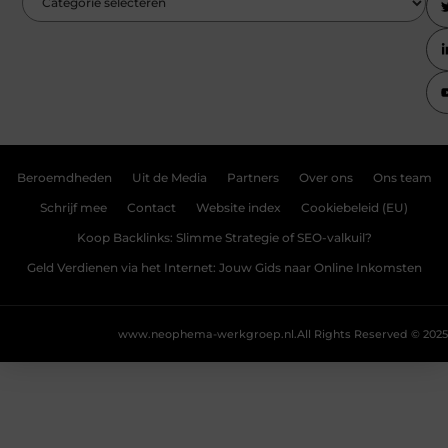
Beroemdheden
Uit de Media
Partners
Over ons
Ons team
Schrijf mee
Contact
Website index
Cookiebeleid (EU)
Koop Backlinks: Slimme Strategie of SEO-valkuil?
Geld Verdienen via het Internet: Jouw Gids naar Online Inkomsten
www.neophema-werkgroep.nl.
All Rights Reserved © 2025