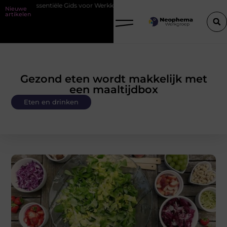
le Gids voor Werkkleding in Purmerend
Waarom watersnijden ideaal i
Nieuwe
artikelen
Gezond eten wordt makkelijk met
een maaltijdbox
Eten en drinken