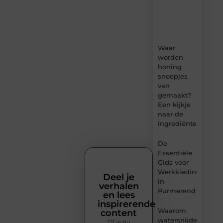
tips
en
inzichten.
Waar
worden
honing
snoepjes
van
gemaakt?
Een kijkje
naar de
ingrediënten
De
Essentiële
Gids voor
Werkkleding
Deel je
in
verhalen
Purmerend
en lees
inspirerende
Waarom
content
watersnijden
Of je nu