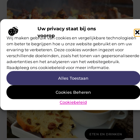
Uw privacy staat bij ons
voorop
Wij maken gebruik van cookies en vergelijkbare technologieën
ETEN EN DRINKEN
om beter te begrijpen hoe u onze website gebruikt en om uw
Hoe organiseer je een geslaagde BBQ?
ervaring te verbeteren. Deze cookies worden ingezet voor
Kies de juiste dag om te barbecueën vermijd dagen waarop
verschillende doeleinden, zoals het tonen van gepersonaliseerde
het te warm of te hard waait. Bij barbecueën kan
advertenties en het analyseren van het websitegebruik.
Neophema Werkgroep
Raadpleeg ons cookiebeleid voor meer informatie.
Alles Toestaan
Cookies Beheren
Cookiebeleid
ETEN EN DRINKEN