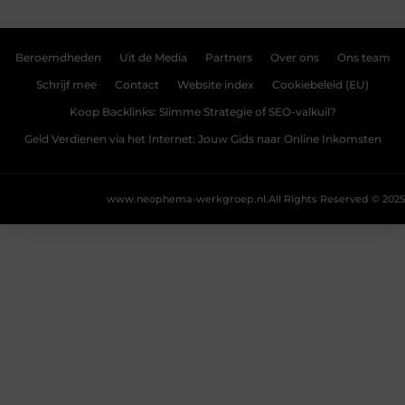
Beroemdheden
Uit de Media
Partners
Over ons
Ons team
Schrijf mee
Contact
Website index
Cookiebeleid (EU)
Koop Backlinks: Slimme Strategie of SEO-valkuil?
Geld Verdienen via het Internet: Jouw Gids naar Online Inkomsten
www.neophema-werkgroep.nl.
All Rights Reserved © 2025