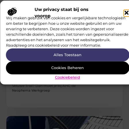
Boekketerie Binnenweg in hartje Rotterdam. De
medewerkers van deze mooie florist uit
Uw privacy staat bij ons
Neophema Werkgroep
voorop
Wij maken gebruik van cookies en vergelijkbare technologieën
om beter te begrijpen hoe u onze website gebruikt en om uw
ervaring te verbeteren. Deze cookies worden ingezet voor
verschillende doeleinden, zoals het tonen van gepersonaliseerde
advertenties en het analyseren van het websitegebruik.
Raadpleeg ons cookiebeleid voor meer informatie.
Alles Toestaan
Cookies Beheren
HOBBY EN VRIJE TIJD
Paardrijden bij een manege op de Veluwe
Cookiebeleid
Heb je er altijd al van gedroomd om te paardrijden over de
Veluwe Trail? Dan moet je bij AHC de
Neophema Werkgroep