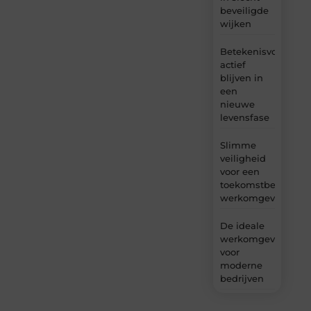
beveiligde
wijken
Betekenisvol
actief
blijven in
een
nieuwe
levensfase
Slimme
veiligheid
voor een
toekomstbestendig
werkomgeving
De ideale
werkomgeving
voor
moderne
bedrijven