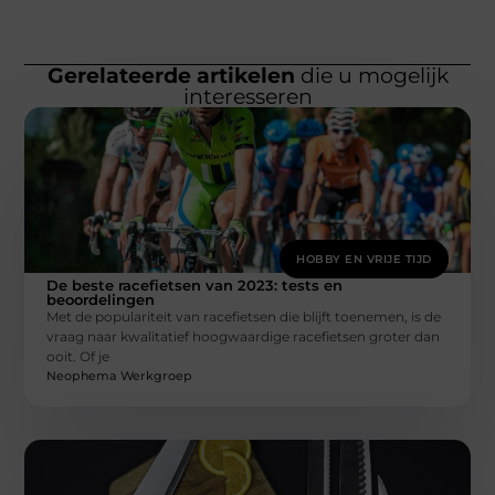
Gerelateerde artikelen
die u mogelijk
interesseren
HOBBY EN VRIJE TIJD
De beste racefietsen van 2023: tests en
beoordelingen
Met de populariteit van racefietsen die blijft toenemen, is de
vraag naar kwalitatief hoogwaardige racefietsen groter dan
ooit. Of je
Neophema Werkgroep