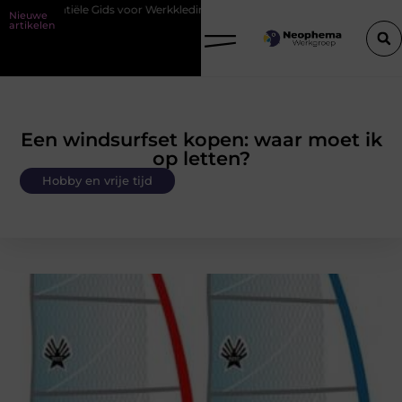
 Gids voor Werkkleding in Purmerend
Waarom watersnijden ideaal is
Nieuwe
artikelen
Een windsurfset kopen: waar moet ik
op letten?
Hobby en vrije tijd