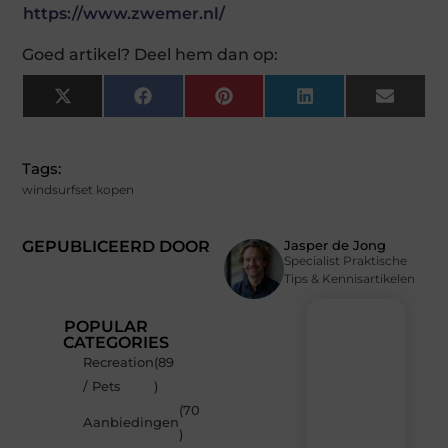
https://www.zwemer.nl/
Goed artikel? Deel hem dan op:
X
Facebook
Pinterest
LinkedIn
Email
(Twitter)
Tags:
windsurfset kopen
GEPUBLICEERD DOOR
Jasper de Jong
Specialist Praktische
Tips & Kennisartikelen
POPULAR
CATEGORIES
Recreation
(89
Recente
/ Pets
)
berichten
(70
Laat
Aanbiedingen
)
je