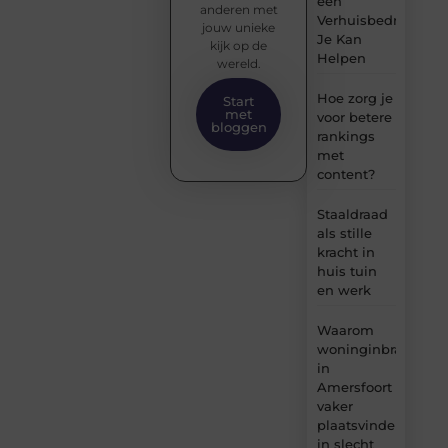
een
anderen met
Verhuisbedrijf
jouw unieke
Je Kan
kijk op de
Helpen
wereld.
Hoe zorg je
Start
met
voor betere
bloggen
rankings
met
content?
Staaldraad
als stille
kracht in
huis tuin
en werk
Waarom
woninginbraken
in
Amersfoort
vaker
plaatsvinden
in slecht