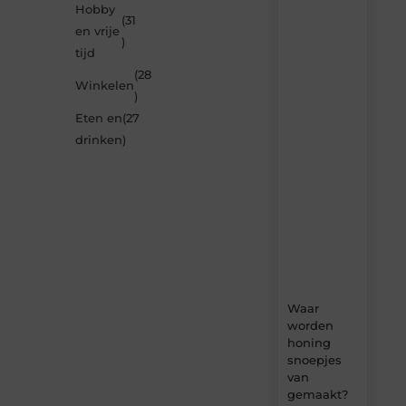
inspireren
Hobby
(31
door
en vrije
de
)
tijd
nieuwste
artikelen
(28
Winkelen
van
)
Neophema-
Eten en
(27
werkgroep.nl
–
drinken
)
dagelijks
verse
content,
boordevol
ideeën,
tips
en
inzichten.
Waar
worden
honing
snoepjes
van
gemaakt?