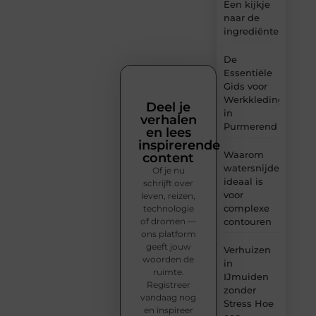
Een kijkje
naar de
ingrediënten
De
Essentiële
Gids voor
Werkkleding
Deel je
in
verhalen
Purmerend
en lees
inspirerende
Waarom
content
watersnijden
Of je nu
ideaal is
schrijft over
voor
leven, reizen,
complexe
technologie
of dromen —
contouren
ons platform
geeft jouw
Verhuizen
woorden de
in
ruimte.
IJmuiden
Registreer
zonder
vandaag nog
Stress Hoe
en inspireer