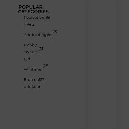
POPULAR
CATEGORIES
Recreation
(89
Recente
/ Pets
)
berichten
(70
Laat
Aanbiedingen
)
je
inspireren
Hobby
(31
door
en vrije
de
)
tijd
nieuwste
artikelen
(28
Winkelen
van
)
Neophema-
Eten en
(27
werkgroep.nl
–
drinken
)
dagelijks
verse
content,
boordevol
ideeën,
tips
en
inzichten.