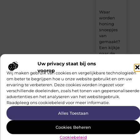
Waar
worden
honing
snoepjes
van
gemaakt?
Een kijkje
naar de
ingrediënten
Uw privacy staat bij ons
voorop
De
Wij maken gebruik van cookies en vergelijkbare technologieën
Essentiële
om beter te begrijpen hoe u onze website gebruikt en om uw
Gids voor
ervaring te verbeteren. Deze cookies worden ingezet voor
Werkkleding
verschillende doeleinden, zoals het tonen van gepersonaliseerde
Deel je
in
advertenties en het analyseren van het websitegebruik.
verhalen
Purmerend
Raadpleeg ons cookiebeleid voor meer informatie.
en lees
inspirerende
Alles Toestaan
Waarom
content
watersnijden
Of je nu
ideaal is
schrijft over
Cookies Beheren
voor
leven, reizen,
Cookiebeleid
complexe
technologie