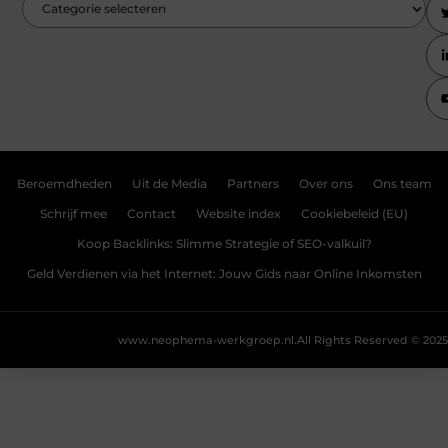
Beroemdheden
Uit de Media
Partners
Over ons
Ons team
Schrijf mee
Contact
Website index
Cookiebeleid (EU)
Koop Backlinks: Slimme Strategie of SEO-valkuil?
Geld Verdienen via het Internet: Jouw Gids naar Online Inkomsten
www.neophema-werkgroep.nl.
All Rights Reserved © 2025