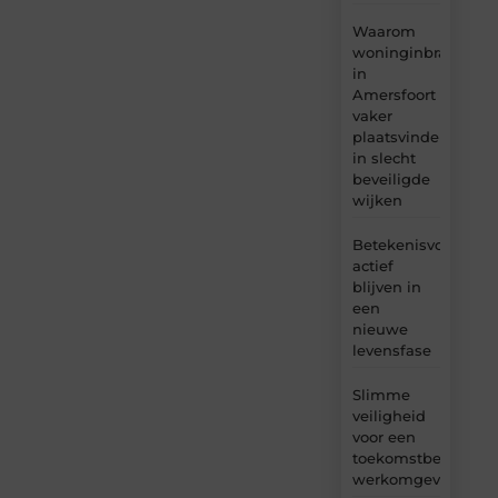
Waarom
woninginbraken
in
Amersfoort
vaker
plaatsvinden
in slecht
beveiligde
wijken
Betekenisvol
actief
blijven in
een
nieuwe
levensfase
Slimme
veiligheid
voor een
toekomstbestendig
werkomgeving