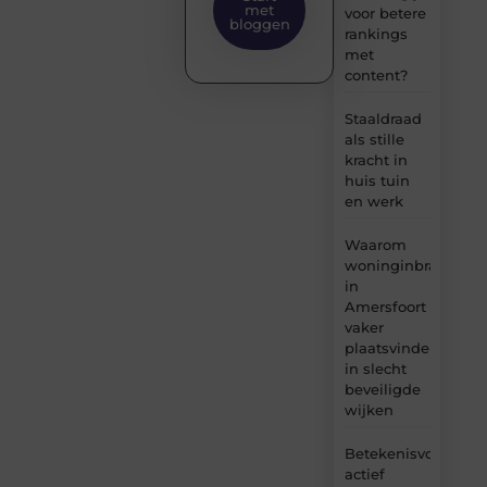
met
voor betere
bloggen
rankings
met
content?
Staaldraad
als stille
kracht in
huis tuin
en werk
Waarom
woninginbraken
in
Amersfoort
vaker
plaatsvinden
in slecht
beveiligde
wijken
Betekenisvol
actief