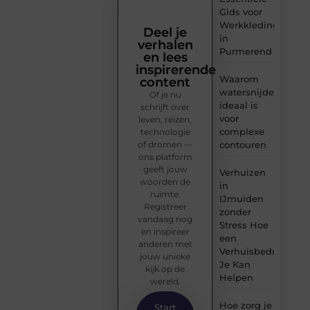
Gids voor
Werkkleding
Deel je
in
verhalen
Purmerend
en lees
inspirerende
Waarom
content
watersnijden
Of je nu
ideaal is
schrijft over
voor
leven, reizen,
complexe
technologie
of dromen —
contouren
ons platform
geeft jouw
Verhuizen
woorden de
in
ruimte.
IJmuiden
Registreer
zonder
vandaag nog
Stress Hoe
en inspireer
een
anderen met
Verhuisbedrijf
jouw unieke
Je Kan
kijk op de
Helpen
wereld.
Hoe zorg je
Start