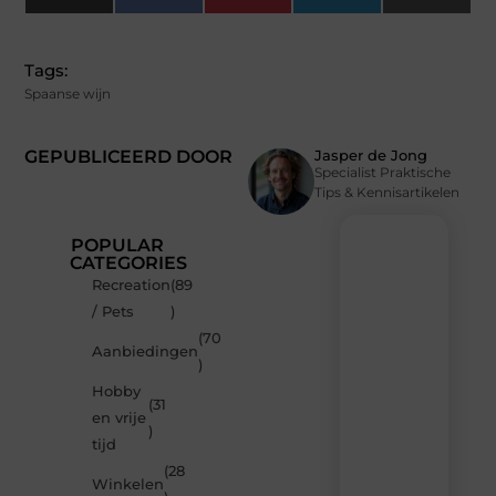
(Twitter)
Tags:
Spaanse wijn
GEPUBLICEERD DOOR
Jasper de Jong
Specialist Praktische
Tips & Kennisartikelen
POPULAR
CATEGORIES
Recreation
(89
Recente
/ Pets
)
berichten
(70
Laat
Aanbiedingen
)
je
inspireren
Hobby
(31
door
en vrije
de
)
tijd
nieuwste
artikelen
(28
Winkelen
van