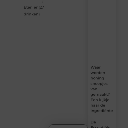
)
Neophema-
Eten en
(27
werkgroep.nl
–
drinken
)
dagelijks
verse
content,
boordevol
ideeën,
tips
en
inzichten.
Waar
worden
honing
snoepjes
van
gemaakt?
Een kijkje
naar de
ingrediënten
De
Essentiële