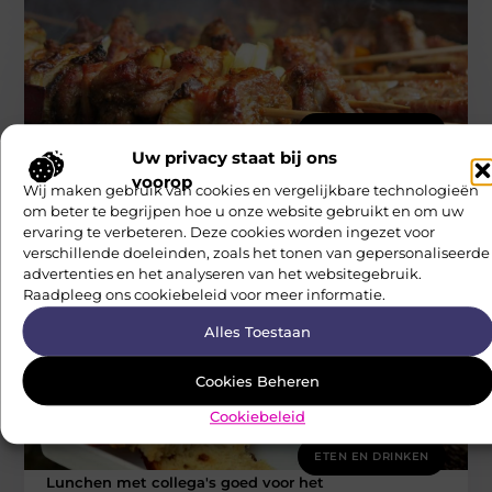
ETEN EN DRINKEN
Uw privacy staat bij ons
Hoe organiseer je een geslaagde BBQ?
Kies de juiste dag om te barbecueën vermijd dagen waarop
voorop
Wij maken gebruik van cookies en vergelijkbare technologieën
het te warm of te hard waait. Bij barbecueën kan
om beter te begrijpen hoe u onze website gebruikt en om uw
Neophema Werkgroep
ervaring te verbeteren. Deze cookies worden ingezet voor
verschillende doeleinden, zoals het tonen van gepersonaliseerde
advertenties en het analyseren van het websitegebruik.
Raadpleeg ons cookiebeleid voor meer informatie.
Alles Toestaan
Cookies Beheren
Cookiebeleid
ETEN EN DRINKEN
Lunchen met collega's goed voor het