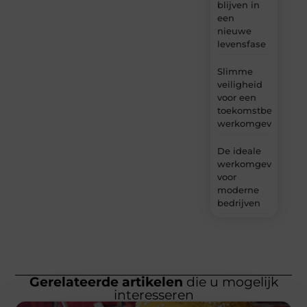
blijven in
een
nieuwe
levensfase
Slimme
veiligheid
voor een
toekomstbestendig
werkomgeving
De ideale
werkomgeving
voor
moderne
bedrijven
Gerelateerde artikelen
die u mogelijk
interesseren