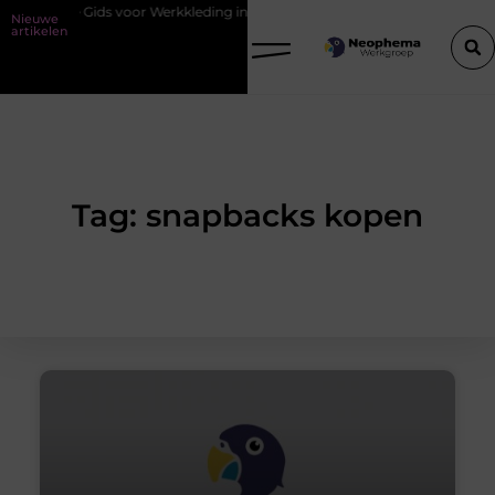
ssentiële Gids voor Werkkleding in Purmerend
Waarom watersnijden 
Nieuwe
artikelen
Tag: snapbacks kopen