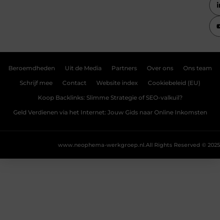
Beroemdheden
Uit de Media
Partners
Over ons
Ons team
Schrijf mee
Contact
Website index
Cookiebeleid (EU)
Koop Backlinks: Slimme Strategie of SEO-valkuil?
Geld Verdienen via het Internet: Jouw Gids naar Online Inkomsten
www.neophema-werkgroep.nl.
All Rights Reserved © 2025