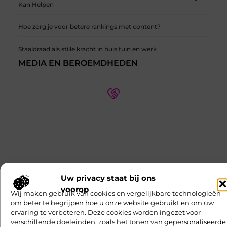
Kan Helpen
Hoe zorg je voor betere rankings met content?
Staaldraad als stille kracht in huis tuin en werk
MEDIA EN BEROEMDHEDEN
Wie zijn onze partners?
Ontdek meer over onze partners en hun expertise op
verschillende thema's. Leer meer over hun
samenwerkingen en hoe ze kunnen helpen met uw
specifieke behoeften.
Uw privacy staat bij ons
Ontmoet Onze Partners
voorop
Wij maken gebruik van cookies en vergelijkbare technologieën
om beter te begrijpen hoe u onze website gebruikt en om uw
ervaring te verbeteren. Deze cookies worden ingezet voor
Financieel
Recreation /
CATEGORIEËN
verschillende doeleinden, zoals het tonen van gepersonaliseerde
Fotografie
Pets