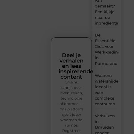
van
gemaakt?
Een kijkje
naar de
ingrediënten
De
Essentiële
Gids voor
Werkkleding
Deel je
in
verhalen
Purmerend
en lees
inspirerende
Waarom
content
watersnijden
Of je nu
ideaal is
schrijft over
voor
leven, reizen,
complexe
technologie
of dromen —
contouren
ons platform
geeft jouw
Verhuizen
woorden de
in
ruimte.
IJmuiden
Registreer
zonder