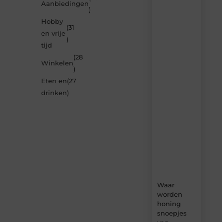
Laat
Aanbiedingen
)
je
inspireren
Hobby
(31
door
en vrije
de
)
tijd
nieuwste
artikelen
(28
Winkelen
van
)
Neophema-
Eten en
(27
werkgroep.nl
–
drinken
)
dagelijks
verse
content,
boordevol
ideeën,
tips
en
inzichten.
Waar
worden
honing
snoepjes