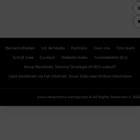
Beroemdheden
Uit de Media
Partners
Over ons
Ons team
Schrijf mee
Contact
Website index
Cookiebeleid (EU)
Koop Backlinks: Slimme Strategie of SEO-valkuil?
Geld Verdienen via het Internet: Jouw Gids naar Online Inkomsten
www.neophema-werkgroep.nl.
All Rights Reserved © 2025