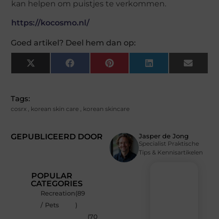
kan helpen om puistjes te verkommen.
https://kocosmo.nl/
Goed artikel? Deel hem dan op:
X
Facebook
Pinterest
LinkedIn
Email
(Twitter)
Tags:
cosrx
,
korean skin care
,
korean skincare
GEPUBLICEERD DOOR
Jasper de Jong
Specialist Praktische
Tips & Kennisartikelen
POPULAR
CATEGORIES
Recreation
(89
Recente
/ Pets
)
berichten
(70