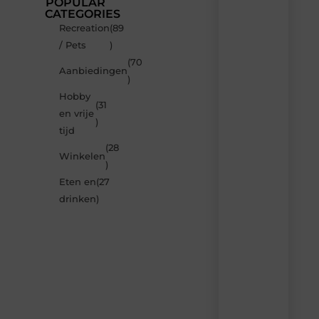
POPULAR
CATEGORIES
Recreation
(89
Recente
/ Pets
)
berichten
(70
Laat
Aanbiedingen
)
je
inspireren
Hobby
(31
door
en vrije
de
)
tijd
nieuwste
artikelen
(28
Winkelen
van
)
Neophema-
Eten en
(27
werkgroep.nl
–
drinken
)
dagelijks
verse
content,
boordevol
ideeën,
tips
en
inzichten.