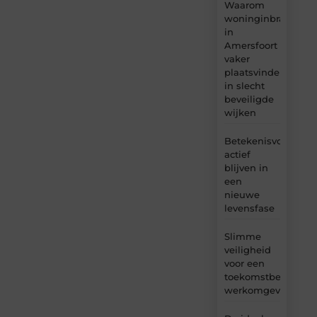
Waarom
woninginbraken
in
Amersfoort
vaker
plaatsvinden
in slecht
beveiligde
wijken
Betekenisvol
actief
blijven in
een
nieuwe
levensfase
Slimme
veiligheid
voor een
toekomstbestendig
werkomgeving