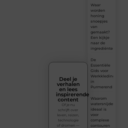
Waar
worden
honing
snoepjes
van
gemaakt?
Een kijkje
naar de
ingrediënten
De
Essentiële
Gids voor
Werkkleding
Deel je
in
verhalen
Purmerend
en lees
inspirerende
Waarom
content
watersnijden
Of je nu
ideaal is
schrijft over
voor
leven, reizen,
complexe
technologie
of dromen —
contouren