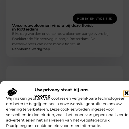
HOBBY EN VRIJE TIJD
Verse rouwbloemen vind u bij deze florist
in Rotterdam
Elke dag worden er verse rouwbloemen aangeleverd bij
Boekketerie Binnenweg in hartje Rotterdam. De
medewerkers van deze mooie florist uit
Neophema Werkgroep
Uw privacy staat bij ons
voorop
Wij maken gebruik van cookies en vergelijkbare technologieën
om beter te begrijpen hoe u onze website gebruikt en om uw
HOBBY EN VRIJE TIJD
ervaring te verbeteren. Deze cookies worden ingezet voor
Paardrijden bij een manege op de Veluwe
verschillende doeleinden, zoals het tonen van gepersonaliseerde
Heb je er altijd al van gedroomd om te paardrijden over de
advertenties en het analyseren van het websitegebruik.
Veluwe Trail? Dan moet je bij AHC de
Raadpleeg ons cookiebeleid voor meer informatie.
Neophema Werkgroep