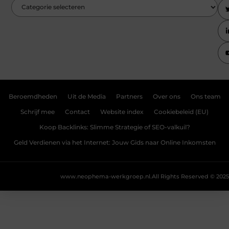
Beroemdheden
Uit de Media
Partners
Over ons
Ons team
Schrijf mee
Contact
Website index
Cookiebeleid (EU)
Koop Backlinks: Slimme Strategie of SEO-valkuil?
Geld Verdienen via het Internet: Jouw Gids naar Online Inkomsten
www.neophema-werkgroep.nl.
All Rights Reserved © 2025