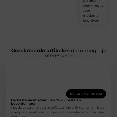
De ideale
werkomgeving
voor
moderne
bedrijven
Gerelateerde artikelen
die u mogelijk
interesseren
HOBBY EN VRIJE TIJD
De beste racefietsen van 2023: tests en
beoordelingen
Met de populariteit van racefietsen die blijft toenemen, is de
vraag naar kwalitatief hoogwaardige racefietsen groter dan
ooit. Of je