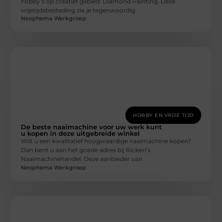
hobby’s op creatief gebied: Diamond Painting. Deze
vrijetijdsbesteding zie je tegenwoordig
Neophema Werkgroep
HOBBY EN VRIJE TIJD
De beste naaimachine voor uw werk kunt
u kopen in deze uitgebreide winkel
Wilt u een kwalitatief hoogwaardige naaimachine kopen?
Dan bent u aan het goede adres bij Ricken’s
Naaimachinehandel. Deze aanbieder van
Neophema Werkgroep