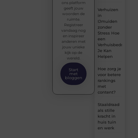
ons platform
geeft jouw
Verhuizen
woorden de
in
ruimte.
IJmuiden
Registreer
zonder
vandaag nog
Stress Hoe
en inspireer
een
anderen met
Verhuisbedrijf
jouw unieke
Je Kan
kijk op de
Helpen
wereld.
Hoe zorg je
Start
met
voor betere
bloggen
rankings
met
content?
Staaldraad
als stille
kracht in
huis tuin
en werk