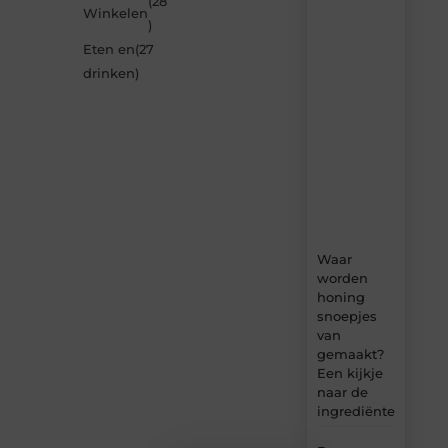
(28
Winkelen
van
)
Neophema-
Eten en
(27
werkgroep.nl
–
drinken
)
dagelijks
verse
content,
boordevol
ideeën,
tips
en
inzichten.
Waar
worden
honing
snoepjes
van
gemaakt?
Een kijkje
naar de
ingrediënten