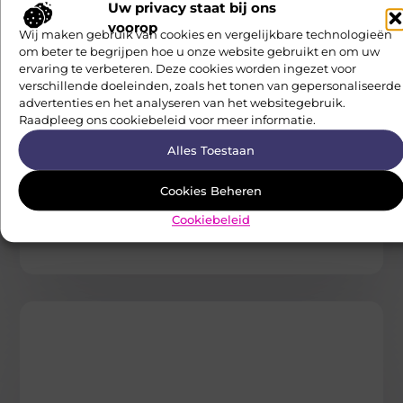
interesseren
Uw privacy staat bij ons
voorop
Wij maken gebruik van cookies en vergelijkbare technologieën
om beter te begrijpen hoe u onze website gebruikt en om uw
ervaring te verbeteren. Deze cookies worden ingezet voor
verschillende doeleinden, zoals het tonen van gepersonaliseerde
advertenties en het analyseren van het websitegebruik.
Raadpleeg ons cookiebeleid voor meer informatie.
WONING EN TUIN
Alles Toestaan
Interieuradvies Zwolle: transformeer uw
huis tot een voorjaarsoase
Wanneer de dagen langer worden en de temperaturen
Cookies Beheren
stijgen, is het tijd om de winterblues van uw huis af te
Neophema Werkgroep
Cookiebeleid