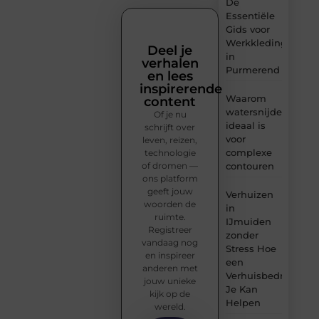
De
Essentiële
Gids voor
Werkkleding
Deel je
in
verhalen
Purmerend
en lees
inspirerende
Waarom
content
watersnijden
Of je nu
ideaal is
schrijft over
voor
leven, reizen,
complexe
technologie
of dromen —
contouren
ons platform
geeft jouw
Verhuizen
woorden de
in
ruimte.
IJmuiden
Registreer
zonder
vandaag nog
Stress Hoe
en inspireer
een
anderen met
Verhuisbedrijf
jouw unieke
Je Kan
kijk op de
Helpen
wereld.