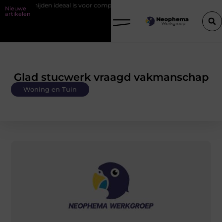
den ideaal is voor complexe contouren
Verhuizen in IJmuiden zonder
Nieuwe
artikelen
Glad stucwerk vraagd vakmanschap
Woning en Tuin