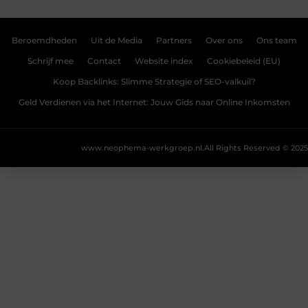
Beroemdheden
Uit de Media
Partners
Over ons
Ons team
Schrijf mee
Contact
Website index
Cookiebeleid (EU)
Koop Backlinks: Slimme Strategie of SEO-valkuil?
Geld Verdienen via het Internet: Jouw Gids naar Online Inkomsten
www.neophema-werkgroep.nl.
All Rights Reserved © 2025