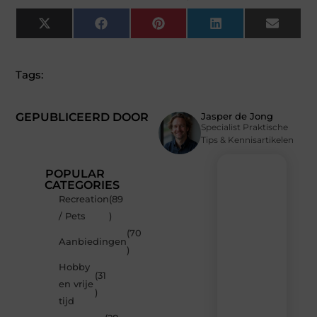
X
Facebook
Pinterest
LinkedIn
Email
(Twitter)
Tags:
GEPUBLICEERD DOOR
Jasper de Jong
Specialist Praktische
Tips & Kennisartikelen
POPULAR
CATEGORIES
Recreation
(89
Recente
/ Pets
)
berichten
(70
Laat
Aanbiedingen
)
je
inspireren
Hobby
(31
door
en vrije
de
)
tijd
nieuwste
artikelen