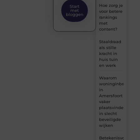
Hoe zorg je
Start
met
voor betere
bloggen
rankings
met
content?
Staaldraad
als stille
kracht in
huis tuin
en werk
Waarom
woninginbraken
in
Amersfoort
vaker
plaatsvinden
in slecht
beveiligde
wijken
Betekenisvol