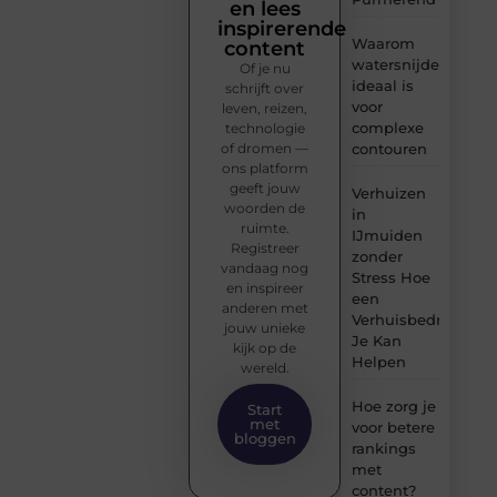
en lees
inspirerende
Waarom
content
watersnijden
Of je nu
ideaal is
schrijft over
voor
leven, reizen,
complexe
technologie
of dromen —
contouren
ons platform
geeft jouw
Verhuizen
woorden de
in
ruimte.
IJmuiden
Registreer
zonder
vandaag nog
Stress Hoe
en inspireer
een
anderen met
Verhuisbedrijf
jouw unieke
Je Kan
kijk op de
Helpen
wereld.
Hoe zorg je
Start
met
voor betere
bloggen
rankings
met
content?