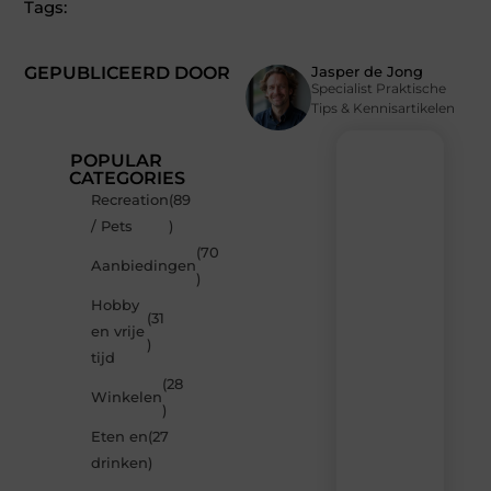
Tags:
GEPUBLICEERD DOOR
Jasper de Jong
Specialist Praktische
Tips & Kennisartikelen
POPULAR
CATEGORIES
Recreation
(89
Recente
/ Pets
)
berichten
(70
Laat
Aanbiedingen
)
je
inspireren
Hobby
(31
door
en vrije
de
)
tijd
nieuwste
artikelen
(28
Winkelen
van
)
Neophema-
Eten en
(27
werkgroep.nl
–
drinken
)
dagelijks