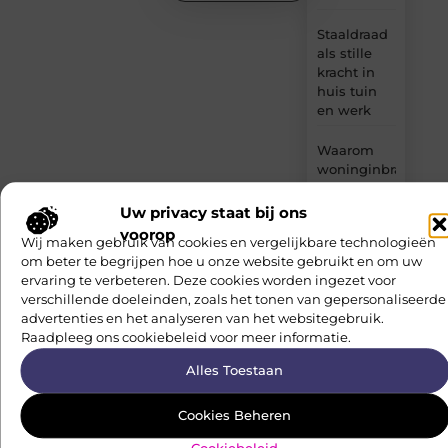
Staaldraad
als stille
kracht in
huis tuin
en werk
Waarom
woninginbraken
in
Amersfoort
Uw privacy staat bij ons
vaker
voorop
Wij maken gebruik van cookies en vergelijkbare technologieën
plaatsvinden
om beter te begrijpen hoe u onze website gebruikt en om uw
in slecht
ervaring te verbeteren. Deze cookies worden ingezet voor
beveiligde
verschillende doeleinden, zoals het tonen van gepersonaliseerde
wijken
advertenties en het analyseren van het websitegebruik.
Raadpleeg ons cookiebeleid voor meer informatie.
Betekenisvol
actief
Alles Toestaan
blijven in
een
Cookies Beheren
nieuwe
levensfase