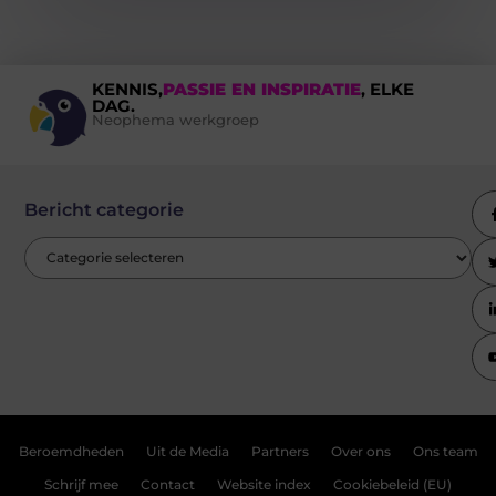
KENNIS,
PASSIE EN INSPIRATIE
, ELKE
DAG.
Neophema werkgroep
Bericht categorie
Beroemdheden
Uit de Media
Partners
Over ons
Ons team
Schrijf mee
Contact
Website index
Cookiebeleid (EU)