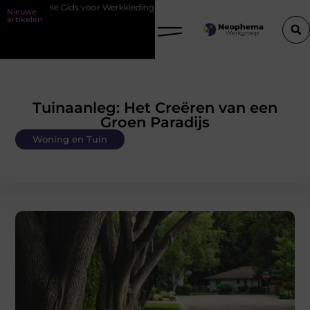
 Gids voor Werkkleding in Purmerend
Waarom watersnijden ideaal is 
Nieuwe
artikelen
Tuinaanleg: Het Creëren van een
Groen Paradijs
Woning en Tuin