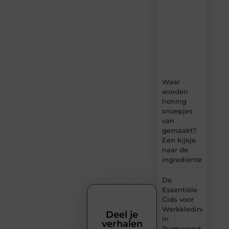
verse
content,
boordevol
ideeën,
tips
en
inzichten.
Waar
worden
honing
snoepjes
van
gemaakt?
Een kijkje
naar de
ingrediënten
De
Essentiële
Gids voor
Werkkleding
Deel je
in
verhalen
Purmerend