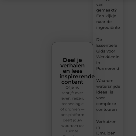
van
gemaakt?
Een kijkje
naar de
ingrediënten
De
Essentiële
Gids voor
Werkkleding
Deel je
in
verhalen
Purmerend
en lees
inspirerende
Waarom
content
watersnijden
Of je nu
ideaal is
schrijft over
voor
leven, reizen,
complexe
technologie
of dromen —
contouren
ons platform
geeft jouw
Verhuizen
woorden de
in
ruimte.
IJmuiden