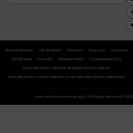
Beroemdheden
Uit de Media
Partners
Over ons
Ons team
Schrijf mee
Contact
Website index
Cookiebeleid (EU)
Koop Backlinks: Slimme Strategie of SEO-valkuil?
Geld Verdienen via het Internet: Jouw Gids naar Online Inkomsten
www.neophema-werkgroep.nl.
All Rights Reserved © 2025