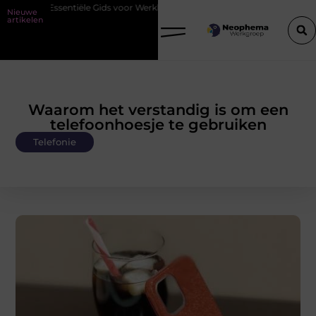
De Essentiële Gids voor Werkkleding in Purmerend
Waarom waters
Nieuwe
artikelen
Waarom het verstandig is om een
telefoonhoesje te gebruiken
Telefonie