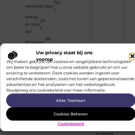
(70
Laat
Aanbiedingen
)
je
inspireren
Hobby
(31
door
en vrije
de
)
tijd
nieuwste
artikelen
(28
Winkelen
van
)
Neophema-
Uw privacy staat bij ons
Eten en
(27
werkgroep.nl
voorop
–
drinken
)
Wij maken gebruik van cookies en vergelijkbare technologieën
dagelijks
om beter te begrijpen hoe u onze website gebruikt en om uw
verse
ervaring te verbeteren. Deze cookies worden ingezet voor
content,
verschillende doeleinden, zoals het tonen van gepersonaliseerde
boordevol
advertenties en het analyseren van het websitegebruik.
ideeën,
Raadpleeg ons cookiebeleid voor meer informatie.
tips
en
Alles Toestaan
inzichten.
Cookies Beheren
Waar
worden
Cookiebeleid
honing
snoepjes