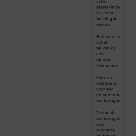
vaker
plaatsvinden
in slecht
beveiligde
wijken
Betekenisvol
actief
blijven in
een
nieuwe
levensfase
Slimme
veiligheid
voor een
toekomstbestendig
werkomgeving
De ideale
werkomgeving
voor
moderne
bedrijven