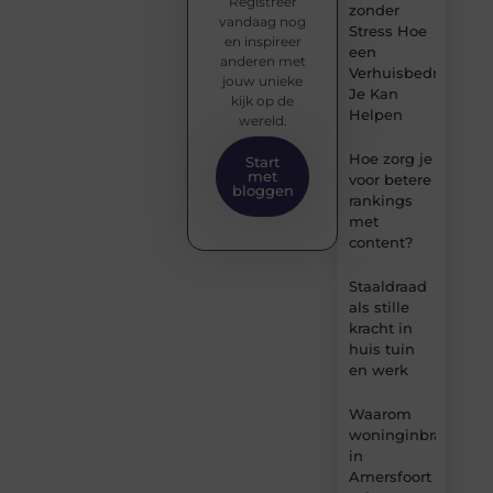
Registreer
zonder
vandaag nog
Stress Hoe
en inspireer
een
anderen met
Verhuisbedrijf
jouw unieke
Je Kan
kijk op de
Helpen
wereld.
Hoe zorg je
Start
met
voor betere
bloggen
rankings
met
content?
Staaldraad
als stille
kracht in
huis tuin
en werk
Waarom
woninginbraken
in
Amersfoort