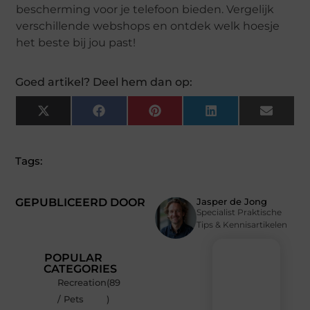
bescherming voor je telefoon bieden. Vergelijk
verschillende webshops en ontdek welk hoesje
het beste bij jou past!
Goed artikel? Deel hem dan op:
X
Facebook
Pinterest
LinkedIn
Email
(Twitter)
Tags:
GEPUBLICEERD DOOR
Jasper de Jong
Specialist Praktische
Tips & Kennisartikelen
POPULAR
CATEGORIES
Recreation
(89
Recente
/ Pets
)
berichten