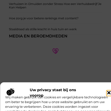
Verhuizen in IJmuiden zonder Stress Hoe een Verhuisbedrijf Je
Kan Helpen
Hoe zorg je voor betere rankings met content?
Staaldraad als stille kracht in huis tuin en werk
MEDIA EN BEROEMDHEDEN
Wie zijn onze partners?
Ontdek meer over onze partners en hun expertise op
verschillende thema's. Leer meer over hun
samenwerkingen en hoe ze kunnen helpen met uw
specifieke behoeften.
Uw privacy staat bij ons
Ontmoet Onze Partners
voorop
Wij maken gebruik van cookies en vergelijkbare technologieën
om beter te begrijpen hoe u onze website gebruikt en om uw
ervaring te verbeteren. Deze cookies worden ingezet voor
Financieel
Recreation /