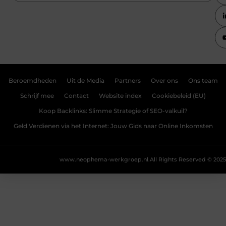
Beroemdheden
Uit de Media
Partners
Over ons
Ons team
Schrijf mee
Contact
Website index
Cookiebeleid (EU)
Koop Backlinks: Slimme Strategie of SEO-valkuil?
Geld Verdienen via het Internet: Jouw Gids naar Online Inkomsten
www.neophema-werkgroep.nl.
All Rights Reserved © 2025