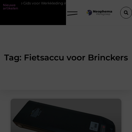
ssentiële Gids voor Werkkleding in Purmerend
Waarom watersnijden 
Nieuwe
artikelen
Tag: Fietsaccu voor Brinckers