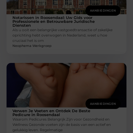
AANBIEDINGEN
Notarissen in Roosendaal: Uw Gids voor
Professionele en Betrouwbare Juridische
Diensten
Als u ooit een belangrijke vastgoedtransactie of zakelijke
oprichting hebt overwogen in Nederland, weet u hoe
cruciaal het is om
Neophema Werkgroep
AANBIEDINGEN
Verwen Je Voeten en Ontdek De Beste
Pedicure in Roosendaal
Waarom Pedicures Belangrijk Zijn voor Gezondheid en
Wellness Gezonde voeten zijn de basis van een actief en
gelukkig leven. Regelmatige