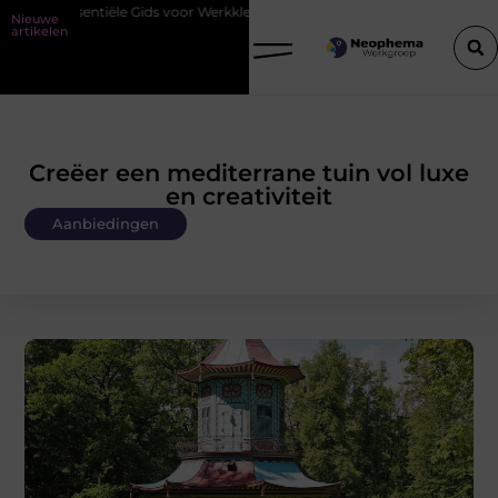
ids voor Werkkleding in Purmerend
Waarom watersnijden ideaal is v
Nieuwe
artikelen
Creëer een mediterrane tuin vol luxe
en creativiteit
Aanbiedingen