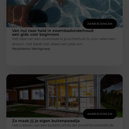
AANBIEDINGEN
Van nul naar held in zwembadonderhoud:
een gids voor beginners
Het idee van een zwembad in je achtertuin is voor velen een
droom. Het biedt niet alleen een plek om
Neophema Werkgroep
AANBIEDINGEN
Zo maak jij je eigen buitenparadijs
Het creëren van een buitenruimte die zowel functioneel als