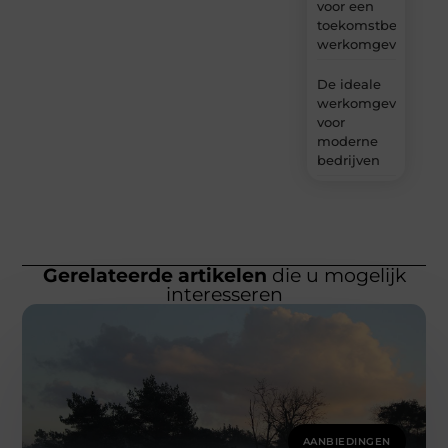
voor een
toekomstbestendig
werkomgeving
De ideale
werkomgeving
voor
moderne
bedrijven
Gerelateerde artikelen
die u mogelijk
interesseren
AANBIEDINGEN