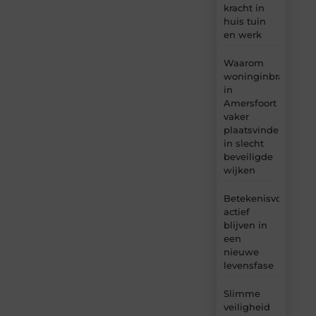
kracht in
huis tuin
en werk
Waarom
woninginbraken
in
Amersfoort
vaker
plaatsvinden
in slecht
beveiligde
wijken
Betekenisvol
actief
blijven in
een
nieuwe
levensfase
Slimme
veiligheid