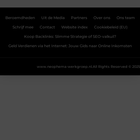
Beroemdheden
Uit de Media
Partners
Over ons
Ons team
Schrijf mee
Contact
Website index
Cookiebeleid (EU)
Koop Backlinks: Slimme Strategie of SEO-valkuil?
Geld Verdienen via het Internet: Jouw Gids naar Online Inkomsten
www.neophema-werkgroep.nl.
All Rights Reserved © 2025