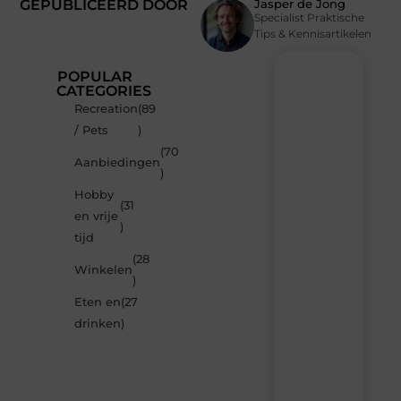
GEPUBLICEERD DOOR
Jasper de Jong
Specialist Praktische
Tips & Kennisartikelen
POPULAR
CATEGORIES
Recreation
(89
Recente
/ Pets
)
berichten
(70
Laat
Aanbiedingen
)
je
inspireren
Hobby
(31
door
en vrije
de
)
tijd
nieuwste
artikelen
(28
Winkelen
van
)
Neophema-
Eten en
(27
werkgroep.nl
–
drinken
)
dagelijks
verse
content,
boordevol
ideeën,