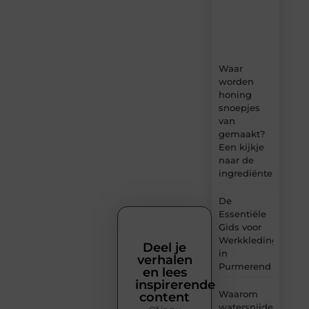
tips
en
inzichten.
Waar
worden
honing
snoepjes
van
gemaakt?
Een kijkje
naar de
ingrediënten
De
Essentiële
Gids voor
Werkkleding
Deel je
in
verhalen
Purmerend
en lees
inspirerende
Waarom
content
watersnijden