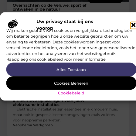
Overnachten op de Veluwe: sportief
ontwaken in de natuur
Ben je toe aan een break waarbij je zowel actief bezig kunt
zijn als volledig kunt ontspannen? Dan is overnachten
Uw privacy staat bij ons
Neophema Werkgroep
voorop
Wij maken gebruik van cookies en vergelijkbare technologieën
om beter te begrijpen hoe u onze website gebruikt en om uw
ervaring te verbeteren. Deze cookies worden ingezet voor
verschillende doeleinden, zoals het tonen van gepersonaliseerde
advertenties en het analyseren van het websitegebruik.
Raadpleeg ons cookiebeleid voor meer informatie.
Alles Toestaan
Cookies Beheren
Cookiebeleid
AANBIEDINGEN
Innovatieve oplossingen voor jouw
elektrische installaties
Elektrische installaties zijn essentieel in elk modern huis,
maar ook in gespecialiseerde omgevingen zoals volières
voor neophema parkieten.
Neophema Werkgroep