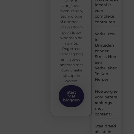
Of je nu
ideaal is
schrijft over
voor
leven, reizen,
complexe
technologie
of dromen —
contouren
ons platform
geeft jouw
Verhuizen
woorden de
in
ruimte.
IJmuiden
Registreer
zonder
vandaag nog
Stress Hoe
en inspireer
een
anderen met
Verhuisbedrijf
jouw unieke
Je Kan
kijk op de
Helpen
wereld.
Hoe zorg je
Start
met
voor betere
bloggen
rankings
met
content?
Staaldraad
als stille