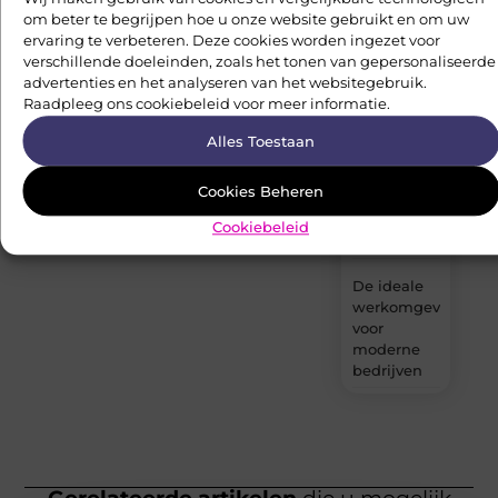
Betekenisvol
om beter te begrijpen hoe u onze website gebruikt en om uw
actief
ervaring te verbeteren. Deze cookies worden ingezet voor
blijven in
verschillende doeleinden, zoals het tonen van gepersonaliseerde
een
advertenties en het analyseren van het websitegebruik.
nieuwe
Raadpleeg ons cookiebeleid voor meer informatie.
levensfase
Alles Toestaan
Slimme
veiligheid
Cookies Beheren
voor een
toekomstbestendig
Cookiebeleid
werkomgeving
De ideale
werkomgeving
voor
moderne
bedrijven