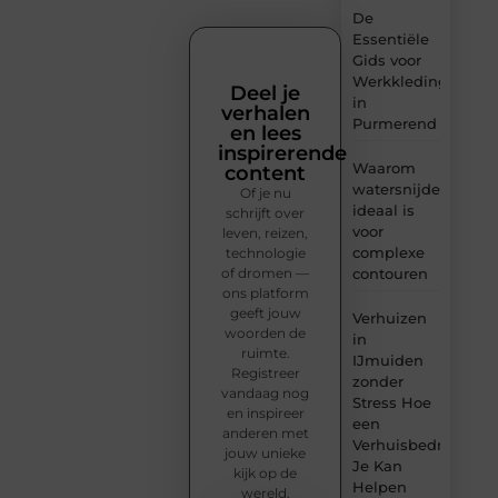
De
Essentiële
Gids voor
Werkkleding
Deel je
in
verhalen
Purmerend
en lees
inspirerende
Waarom
content
watersnijden
Of je nu
ideaal is
schrijft over
voor
leven, reizen,
complexe
technologie
of dromen —
contouren
ons platform
geeft jouw
Verhuizen
woorden de
in
ruimte.
IJmuiden
Registreer
zonder
vandaag nog
Stress Hoe
en inspireer
een
anderen met
Verhuisbedrijf
jouw unieke
Je Kan
kijk op de
Helpen
wereld.