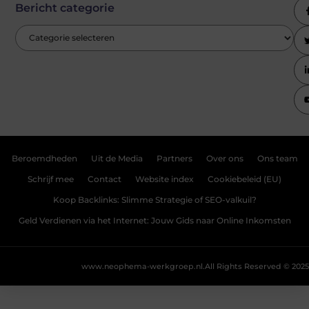
Bericht categorie
Beroemdheden
Uit de Media
Partners
Over ons
Ons team
Schrijf mee
Contact
Website index
Cookiebeleid (EU)
Koop Backlinks: Slimme Strategie of SEO-valkuil?
Geld Verdienen via het Internet: Jouw Gids naar Online Inkomsten
www.neophema-werkgroep.nl.
All Rights Reserved © 2025