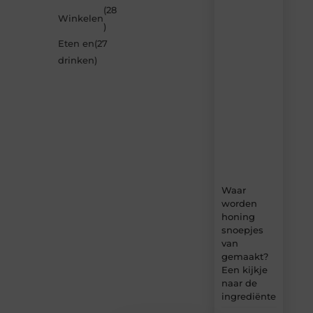
artikelen
(28
Winkelen
van
)
Neophema-
Eten en
(27
werkgroep.nl
–
drinken
)
dagelijks
verse
content,
boordevol
ideeën,
tips
en
inzichten.
Waar
worden
honing
snoepjes
van
gemaakt?
Een kijkje
naar de
ingrediënten