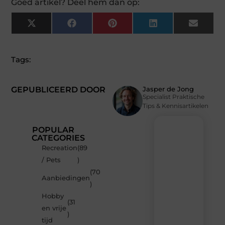
Goed artikel? Deel hem dan op:
X
Facebook
Pinterest
LinkedIn
Email
(Twitter)
Tags:
GEPUBLICEERD DOOR
Jasper de Jong
Specialist Praktische
Tips & Kennisartikelen
POPULAR
CATEGORIES
Recreation
(89
Recente
/ Pets
)
berichten
(70
Laat
Aanbiedingen
)
je
inspireren
Hobby
(31
door
en vrije
de
)
tijd
nieuwste