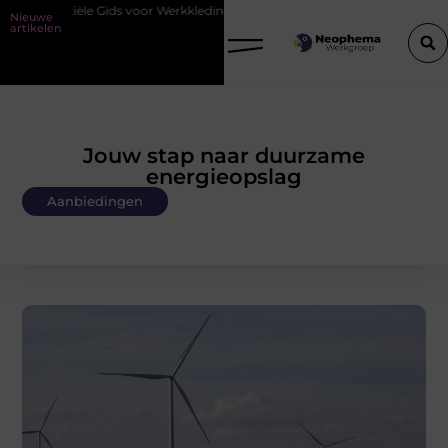
voor Werkkleding in Purmerend
Waarom watersnijden ideaal is voor 
Nieuwe
artikelen
Jouw stap naar duurzame
energieopslag
Aanbiedingen