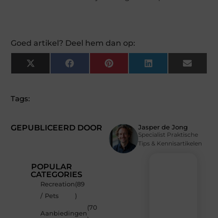
Goed artikel? Deel hem dan op:
X
Facebook
Pinterest
LinkedIn
Email
(Twitter)
Tags:
GEPUBLICEERD DOOR
Jasper de Jong
Specialist Praktische
Tips & Kennisartikelen
POPULAR
CATEGORIES
Recreation
(89
Recente
/ Pets
)
berichten
(70
Laat
Aanbiedingen