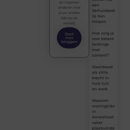
en inspireer
een
anderen met
Verhuisbedrijf
jouw unieke
Je Kan
kijk op de
Helpen
wereld.
Hoe zorg je
Start
met
voor betere
bloggen
rankings
met
content?
Staaldraad
als stille
kracht in
huis tuin
en werk
Waarom
woninginbraken
in
Amersfoort
vaker
plaatsvinden