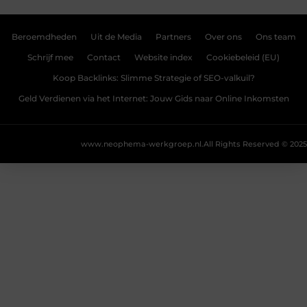
Beroemdheden
Uit de Media
Partners
Over ons
Ons team
Schrijf mee
Contact
Website index
Cookiebeleid (EU)
Koop Backlinks: Slimme Strategie of SEO-valkuil?
Geld Verdienen via het Internet: Jouw Gids naar Online Inkomsten
www.neophema-werkgroep.nl.
All Rights Reserved © 2025