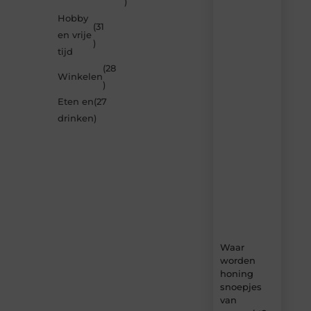
)
je
inspireren
Hobby
(31
door
en vrije
de
)
tijd
nieuwste
artikelen
(28
Winkelen
van
)
Neophema-
Eten en
(27
werkgroep.nl
–
drinken
)
dagelijks
verse
content,
boordevol
ideeën,
tips
en
inzichten.
Waar
worden
honing
snoepjes
van