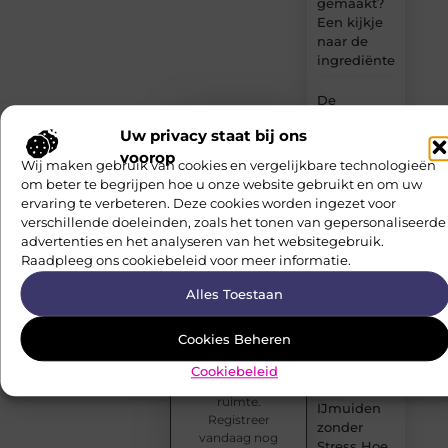
gemaakt?
Een kijkje
naar de
ingrediënten
De
Essentiële
Uw privacy staat bij ons
Gids voor
voorop
Werkkleding
Deel je
Wij maken gebruik van cookies en vergelijkbare technologieën
in
verhalen
om beter te begrijpen hoe u onze website gebruikt en om uw
Purmerend
en lees
ervaring te verbeteren. Deze cookies worden ingezet voor
inspirerende
verschillende doeleinden, zoals het tonen van gepersonaliseerde
Waarom
content
advertenties en het analyseren van het websitegebruik.
watersnijden
Of je nu
Raadpleeg ons cookiebeleid voor meer informatie.
ideaal is
schrijft over
voor
leven, reizen,
Alles Toestaan
complexe
technologie
of dromen —
contouren
Cookies Beheren
ons platform
geeft jouw
Verhuizen
Cookiebeleid
woorden de
in
ruimte.
IJmuiden
Registreer
zonder
vandaag nog
Stress Hoe