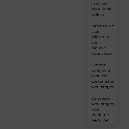
in slecht
beveiligde
wijken
Betekenisvol
actief
blijven in
een
nieuwe
levensfase
Slimme
veiligheid
voor een
toekomstbestendig
werkomgeving
De ideale
werkomgeving
voor
moderne
bedrijven